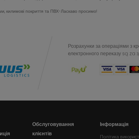
и, килимові покриття та ПВХ-Ласкаво просимо!
Розрахунки за операціями з к
електронного переказу
są za 
Обслуговування
Інформація
иція
клієнтів
Політика викорис