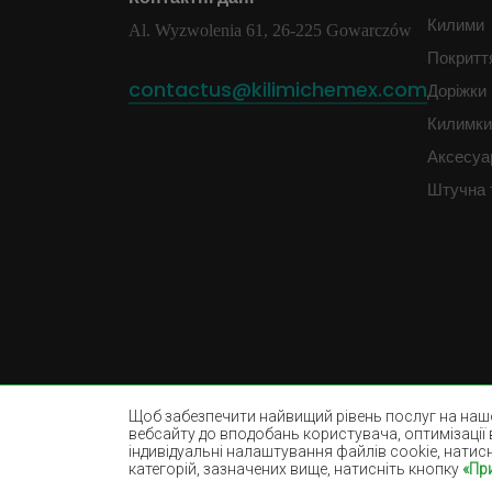
Килими
Al. Wyzwolenia 61, 26-225 Gowarczów
Покритт
contactus@kilimichemex.com
Доріжки
Килимки 
Аксесуа
Штучна 
Щоб забезпечити найвищий рівень послуг на нашо
вебсайту до вподобань користувача, оптимізації 
індивідуальні налаштування файлів cookie, натис
категорій, зазначених вище, натисніть кнопку
«Пр
Dywany beżowe
Білі килими