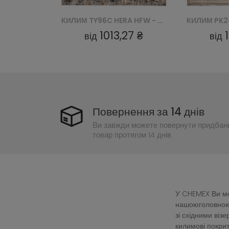
КИЛИМ TY96C HERA HFW - BIAŁY
КИЛИМ PK24A SHRNIK HERA HBV - KREMOWY
27 ₴
1013,27 ₴
від
від
Повернення за 14 днів
Ви завжди можете повернути придбан
товар протягом 14 днів
У CHEMEX Ви мож
нашоюголовною 
зі східними ві
килимові покрит