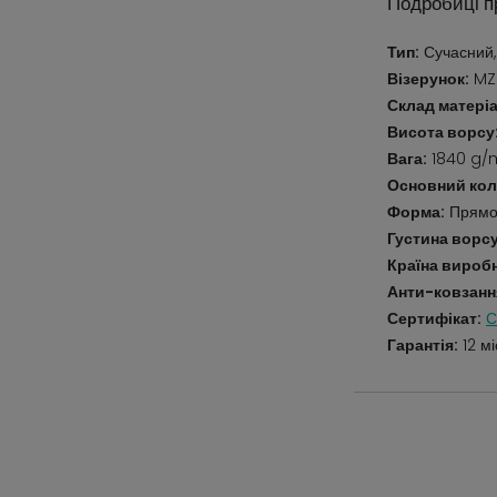
Подробиці п
Тип:
Сучасний,
Візерунок:
MZ8
Склад матеріа
Висота ворсу
Вага:
1840 g/
Основний кол
Форма:
Прямо
Густина ворсу
Країна вироб
Анти-ковзанн
Сертифікат:
С
Гарантія:
12 мі