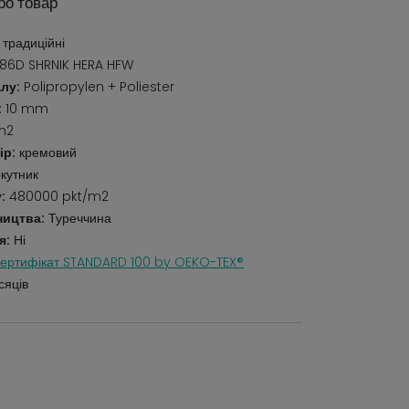
ро товар
 традиційні
6D SHRNIK HERA HFW
лу:
Polipropylen + Poliester
:
10 mm
m2
ір:
кремовий
кутник
:
480000 pkt/m2
ництва:
Туреччина
я:
Ні
ертифікат STANDARD 100 by OEKO-TEX®
сяців