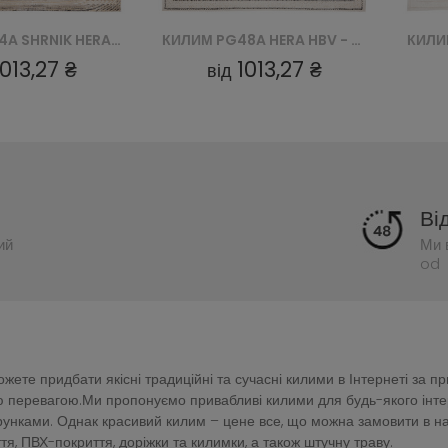
КИЛИМ PG48A HERA HBV - BIAŁY
КИЛИМ PC45A HERA GZU - BIAŁY
1013,27 ₴
1013,27 ₴
від
Ві
ий
Ми 
od 
ете придбати якісні традиційні та сучасні килими в Інтернеті за п
перевагою.Ми пропонуємо привабливі килими для будь-якого інтер'є
зерунками. Однак красивий килим – цене все, що можна замовити в 
тя, ПВХ-покриття, доріжки та килимки, а також штучну траву.