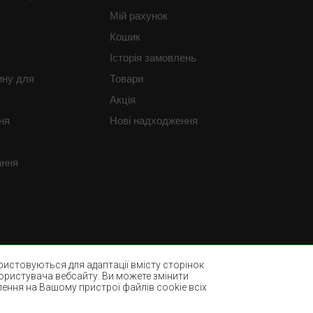
Мій рахунок
Кошик
Історія замовлень
ину для
Товари
Акція
ня
Нові надходження
ання
истовуються для адаптації вмісту сторінок
користувача вебсайту. Ви можете змінити
лення на Вашому пристрої файлів cookie всіх
Пляшково-зелені килими