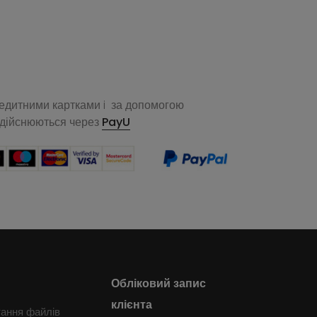
редитними картками i за допомогою
здійснюються через
PayU
Обліковий запис
клієнта
тання файлів