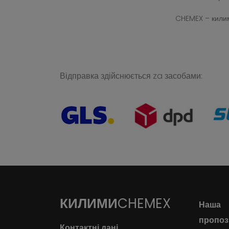
CHEMEX – килим
Відправка здійснюється za засобами:
КИЛИМИ
CHEMEX
Наша
пропоз
Контактні дані