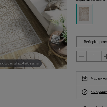
Виберіть розм
 курсор миші, щоб збільшити
Час вико
Як зроби