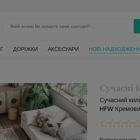
Г
ДОРІЖКИ
АКСЕСУАРИ
НОВІ НАДХОДЖЕН
Сучасні
Сучасний ки
HFW Кремов
Варіанти кольорів: