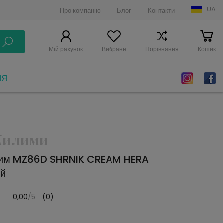
UA
Про компанію
Блог
Контакти
Мій рахунок
Вибране
Порівняння
Кошик
НЯ
 Килими
лим MZ86D SHRNIK CREAM HERA
ий
0,00
/5
(0)