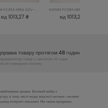
КИЛИМ PC38A HERA GZU - BIAŁY
КИЛИМ PC21A HERA GZU - BIAŁY
1013,27 ₴
1013,27 ₴
від
від
дправка товару протягом 48 годин
відправляємо товар w протягом 48 годин
після отримання платежу
ривабливими цінами. Великий вибір є
ру, в тому числі модні ворсисті килими і килими
нашому інтернет-магазині. Ми також продаємо