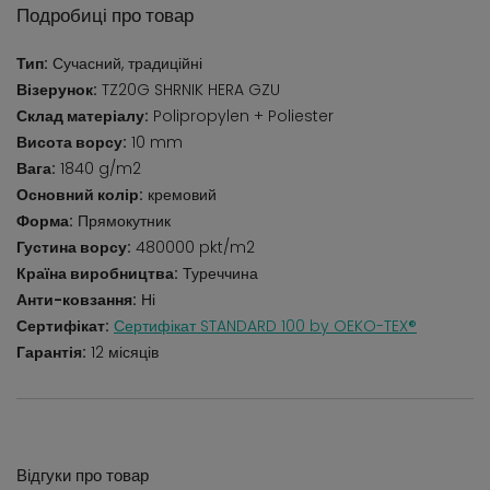
Подробиці про товар
Тип:
Сучасний, традиційні
Візерунок:
TZ20G SHRNIK HERA GZU
Склад матеріалу:
Polipropylen + Poliester
Висота ворсу:
10 mm
Вага:
1840 g/m2
Основний колір:
кремовий
Форма:
Прямокутник
Густина ворсу:
480000 pkt/m2
Країна виробництва:
Туреччина
Анти-ковзання:
Ні
Сертифікат:
Сертифікат STANDARD 100 by OEKO-TEX®
Гарантія:
12 місяців
Відгуки про товар