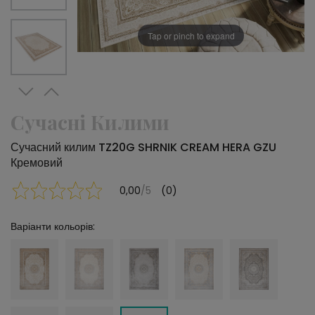
Tap or pinch to expand
Сучасні Килими
Сучасний килим TZ20G SHRNIK CREAM HERA GZU
Кремовий
0,00
/5
(0)
Варіанти кольорів: