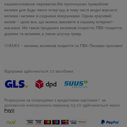
нашоюголовною перевагою.Ми пропонуємо привабливі
килими для будь-якого інтер'єру, в тому числі модні ворсисті
килими і килими зі східними візерунками. Однак красивий
килим – цене все, що можна замовити в нашому інтернет-
магазині. Ми також продаємо килимові покриття, ПВХ-покриття,
доріжки та килимки, а також штучну траву.
CHEMEX – килими, килимові покриття та ПВХ-Ласкаво просимо!
Відправка здійснюється za засобами:
Розрахунки за операціями з кредитними картками i за
допомогою електронного переказу
są za здійснюються через
PayU