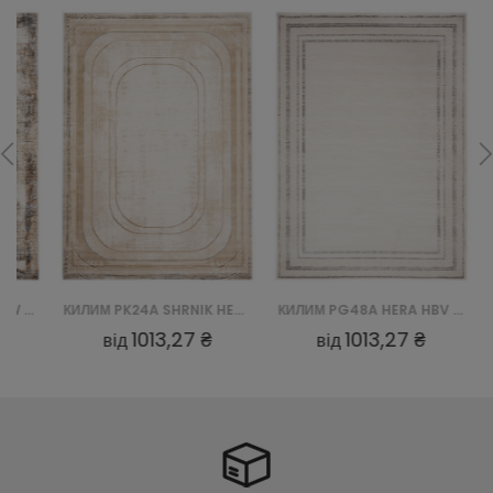
КИЛИМ PK24A SHRNIK HERA HBV - KREMOWY
КИЛИМ PG48A HERA HBV - BIAŁY
1013,27 ₴
1013,27 ₴
від
від