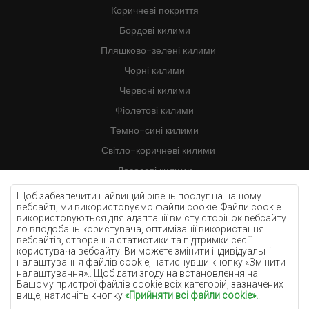
Коричневі покриття
Бордові килими
Пляшково-зелені килими
Чорні килими
Червоні килими
Фіолетові килими
Темно-сині килими
Світло-коричневі килими
Лососеві килими
Кремові килими
Щоб забезпечити найвищий рівень послуг на нашому
вебсайті, ми використовуємо файли cookie. Файли cookie
Бузкові килими
використовуються для адаптації вмісту сторінок вебсайту
до вподобань користувача, оптимізації використання
Жовті килими
вебсайтів, створення статистики та підтримки сесії
М'ятні килими
користувача вебсайту. Ви можете змінити індивідуальні
налаштування файлів cookie, натиснувши кнопку «Змінити
Блакитні килими
налаштування».. Щоб дати згоду на встановлення на
Вашому пристрої файлів cookie всіх категорій, зазначених
Помаранчеві килими
вище, натисніть кнопку
«Прийняти всі файли cookie».
.