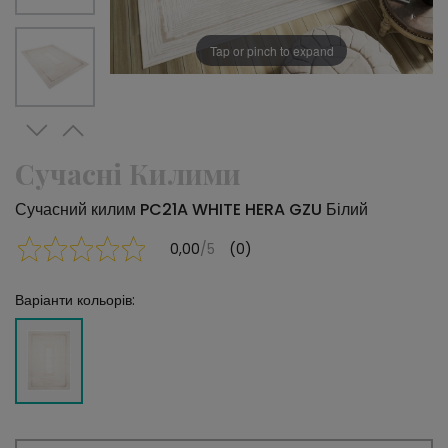
Tap or pinch to expand
Сучасні Килими
Сучасний килим PC21A WHITE HERA GZU Білий
0,00
/5
(0)
Варіанти кольорів: