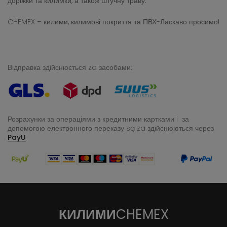
доріжки та килимки, а також штучну траву.
CHEMEX – килими, килимові покриття та ПВХ-Ласкаво просимо!
Відправка здійснюється za засобами:
Розрахунки за операціями з кредитними картками i за
допомогою електронного переказу
są za здійснюються через
PayU
КИЛИМИ
CHEMEX