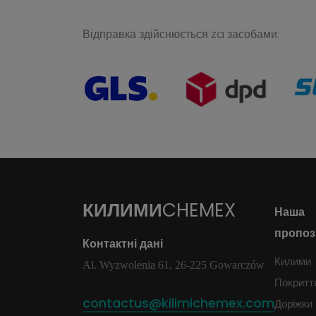
Відправка здійснюється za засобами:
КИЛИМИ
CHEMEX
Наша
пропоз
Контактні дані
Килими
Al. Wyzwolenia 61, 26-225 Gowarczów
Покритт
contactus@kilimichemex.com
Доріжки