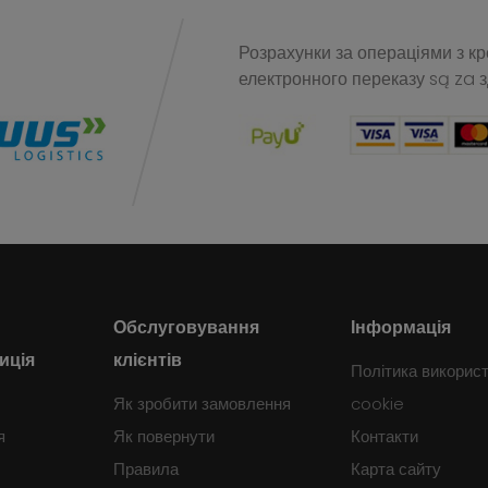
Розрахунки за операціями з к
електронного переказу
są za 
Обслуговування
Інформація
иція
клієнтів
Політика викорис
Як зробити замовлення
cookie
я
Як повернути
Контакти
Правила
Карта сайту