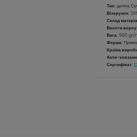
Тип:
дитячі, С
Візерунок:
255
Склад матеріа
Висота ворсу
Вага:
900 gr/
Форма:
Прямо
Країна вироб
Анти-ковзанн
Сертифікат:
С