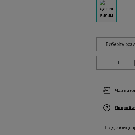
Виберіть розм
Час вико
Як зроби
Подробиці п