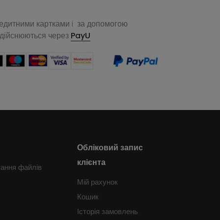
редитними картками i за допомогою
здійснюються через
PayU
Обліковий запис
клієнта
тання файлів
Мій рахунок
Кошик
Історія замовлень