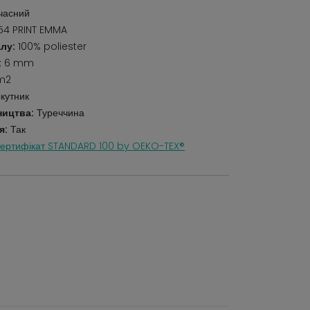
учасний
4 PRINT EMMA
лу:
100% poliester
:
6 mm
m2
кутник
ництва:
Туреччина
я:
Так
ертифікат STANDARD 100 by OEKO-TEX®