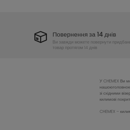
Повернення за 14 днів
Ви завжди можете повернути придбан
товар протягом 14 днів
У CHEMEX Ви мож
нашоюголовною 
зі східними ві
килимові покрит
CHEMEX – килим