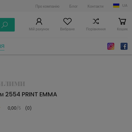
UA
Про компанію
Блог
Контакти
Мій рахунок
Вибране
Порівняння
Кошик
НЯ
Килими
им 2554 PRINT EMMA
0,00
/5
(0)