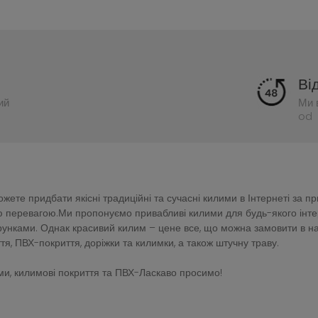
Ві
ий
Ми 
od 
ете придбати якісні традиційні та сучасні килими в Інтернеті за п
перевагою.Ми пропонуємо привабливі килими для будь-якого інтер'є
зерунками. Однак красивий килим – цене все, що можна замовити в 
тя, ПВХ-покриття, доріжки та килимки, а також штучну траву.
и, килимові покриття та ПВХ-Ласкаво просимо!