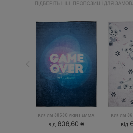
ПІДБЕРІТЬ ІНШІ ПРОПОЗИЦІЇ ДЛЯ ЗАМО
RINT EMMA
КИЛИМ 36461 PRINT EMMA
КИЛИМ 36
60 ₴
606,60 ₴
від
від