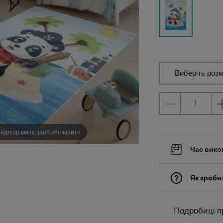
Виберіть розм
 курсор миші, щоб збільшити
Час вико
Як зроби
Подробиці п