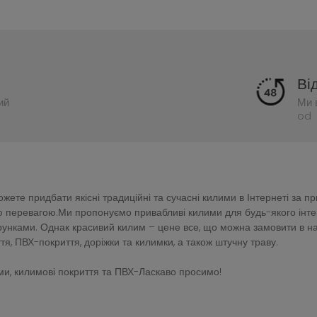
Ві
ий
Ми 
od 
ете придбати якісні традиційні та сучасні килими в Інтернеті за п
перевагою.Ми пропонуємо привабливі килими для будь-якого інтер'є
зерунками. Однак красивий килим – цене все, що можна замовити в 
тя, ПВХ-покриття, доріжки та килимки, а також штучну траву.
и, килимові покриття та ПВХ-Ласкаво просимо!