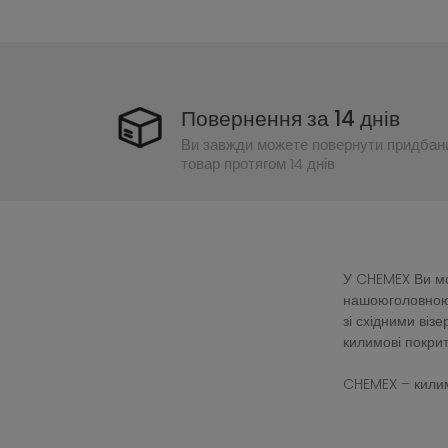
Повернення за 14 днів
Ви завжди можете повернути придбан
товар протягом 14 днів
У CHEMEX Ви мож
нашоюголовною 
зі східними ві
килимові покрит
CHEMEX – килим