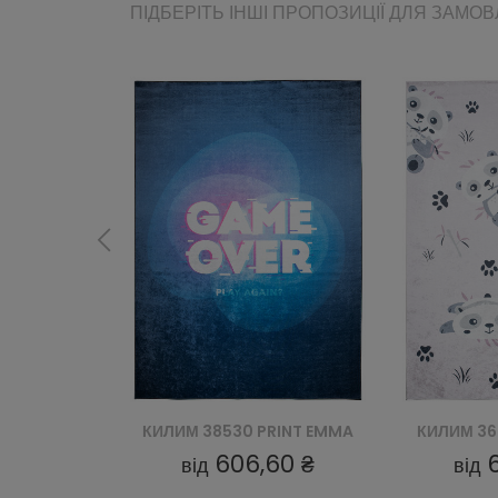
ПІДБЕРІТЬ ІНШІ ПРОПОЗИЦІЇ ДЛЯ ЗАМО
RINT EMMA
КИЛИМ 36461 PRINT EMMA
КИЛИМ 36
60 ₴
606,60 ₴
від
від