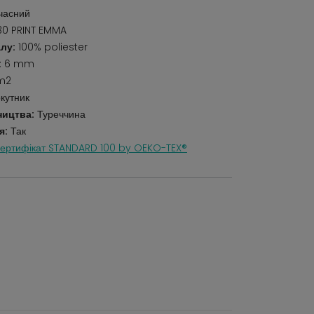
учасний
0 PRINT EMMA
лу:
100% poliester
:
6 mm
m2
кутник
ництва:
Туреччина
я:
Так
ертифікат STANDARD 100 by OEKO-TEX®