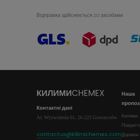
Відправка здійснюється za засобами:
КИЛИМИ
CHEMEX
Наша
пропоз
Контактні дані
Килими
Al. Wyzwolenia 61, 26-225 Gowarczów
Покритт
contactus@kilimichemex.com
Доріжки