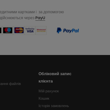
редитними картками i за допомогою
здійснюються через
PayU
Обліковий запис
клієнта
тання файлів
Мій рахунок
Кошик
Історія замовлень