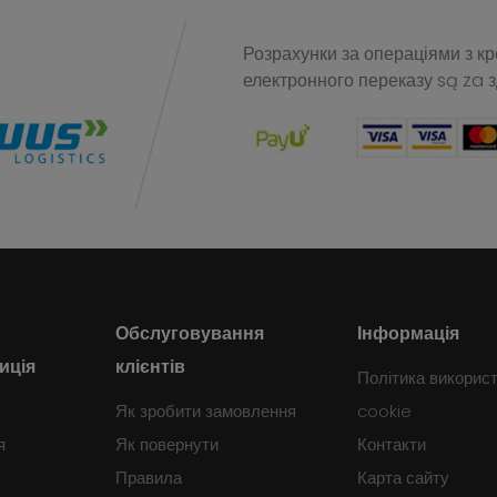
Розрахунки за операціями з к
електронного переказу
są za 
Обслуговування
Інформація
иція
клієнтів
Політика викорис
Як зробити замовлення
cookie
я
Як повернути
Контакти
Правила
Карта сайту