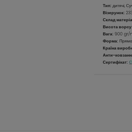
Тип:
дитячі, С
Візерунок:
233
Склад матеріа
Висота ворсу
Вага:
900 gr/
Форма:
Прямо
Країна вироб
Анти-ковзанн
Сертифікат:
С