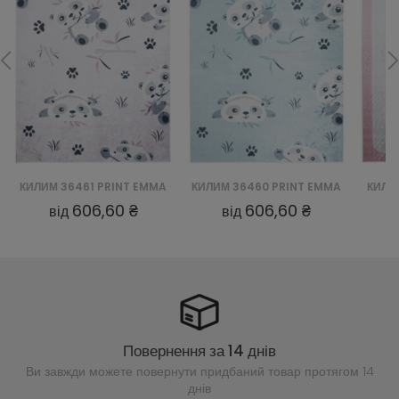
КИЛИМ 36461 PRINT EMMA
КИЛИМ 36460 PRINT EMMA
КИЛИ
606,60 ₴
606,60 ₴
від
від
Повернення за 14 днів
Ви завжди можете повернути придбаний
товар протягом 14
днів