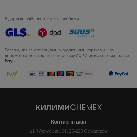
Відправка здійснюється za засобами:
Розрахунки за операціями з кредитними картками i за
допомогою електронного переказу
są za здійснюються через
PayU
КИЛИМИ
CHEMEX
Контактні дані
Al. Wyzwolenia 61, 26-225 Gowarczów