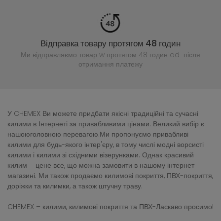
Відправка товару протягом 48 годин
Ми відправляємо товар w протягом 48 годин
od після
отримання платежу
У CHEMEX Ви можете придбати якісні традиційні та сучасні
килими в Інтернеті за привабливими цінами. Великий вибір є
нашоюголовною перевагою.Ми пропонуємо привабливі
килими для будь-якого інтер'єру, в тому числі модні ворсисті
килими і килими зі східними візерунками. Однак красивий
килим – цене все, що можна замовити в нашому інтернет-
магазині. Ми також продаємо килимові покриття, ПВХ-покриття,
доріжки та килимки, а також штучну траву.
CHEMEX – килими, килимові покриття та ПВХ-Ласкаво просимо!