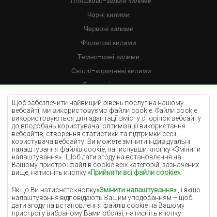
Пляшково-зелені килими
Чорні килими
Червоні килими
Фіолетові килими
Темно-сині килими
Світло-коричневі килими
Лососеві килими
Кремові килими
Щоб забезпечити найвищий рівень послуг на нашому
вебсайті, ми використовуємо файли cookie. Файли cookie
Бузкові килими
використовуються для адаптації вмісту сторінок вебсайту
до вподобань користувача, оптимізації використання
Жовті килими
вебсайтів, створення статистики та підтримки сесії
М'ятні килими
користувача вебсайту. Ви можете змінити індивідуальні
налаштування файлів cookie, натиснувши кнопку «Змінити
Блакитні килими
налаштування».. Щоб дати згоду на встановлення на
Вашому пристрої файлів cookie всіх категорій, зазначених
Помаранчеві килими
вище, натисніть кнопку
«Прийняти всі файли cookie».
.
Рожеві килими
Якщо Ви натиснете кнопку
«Змінити налаштування».
, і якщо
Сірі покриття
налаштування відповідають Вашим уподобанням – щоб
дати згоду на встановлення файлів cookie на Вашому
Теракотові покриття
пристрої у вибраному Вами обсязі, натисніть кнопку