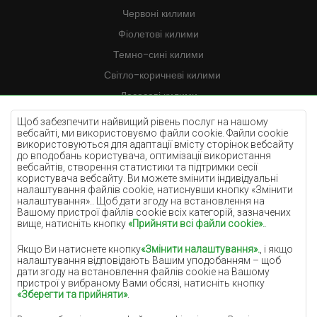
Червоні килими
Фіолетові килими
Темно-сині килими
Світло-коричневі килими
Лососеві килими
Кремові килими
Щоб забезпечити найвищий рівень послуг на нашому
вебсайті, ми використовуємо файли cookie. Файли cookie
Бузкові килими
використовуються для адаптації вмісту сторінок вебсайту
до вподобань користувача, оптимізації використання
Жовті килими
вебсайтів, створення статистики та підтримки сесії
М'ятні килими
користувача вебсайту. Ви можете змінити індивідуальні
налаштування файлів cookie, натиснувши кнопку «Змінити
Блакитні килими
налаштування».. Щоб дати згоду на встановлення на
Вашому пристрої файлів cookie всіх категорій, зазначених
Помаранчеві килими
вище, натисніть кнопку
«Прийняти всі файли cookie».
.
Рожеві килими
Якщо Ви натиснете кнопку
«Змінити налаштування».
, і якщо
Сірі покриття
налаштування відповідають Вашим уподобанням – щоб
дати згоду на встановлення файлів cookie на Вашому
Теракотові покриття
пристрої у вибраному Вами обсязі, натисніть кнопку
«Зберегти та прийняти»
.
Зелені покриття