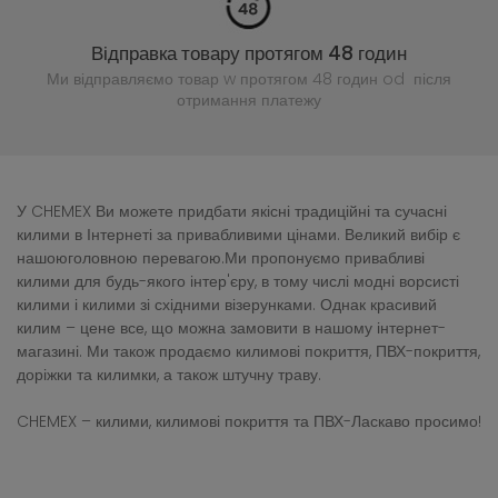
Відправка товару протягом 48 годин
Ми відправляємо товар w протягом 48 годин
od після
отримання платежу
У CHEMEX Ви можете придбати якісні традиційні та сучасні
килими в Інтернеті за привабливими цінами. Великий вибір є
нашоюголовною перевагою.Ми пропонуємо привабливі
килими для будь-якого інтер'єру, в тому числі модні ворсисті
килими і килими зі східними візерунками. Однак красивий
килим – цене все, що можна замовити в нашому інтернет-
магазині. Ми також продаємо килимові покриття, ПВХ-покриття,
доріжки та килимки, а також штучну траву.
CHEMEX – килими, килимові покриття та ПВХ-Ласкаво просимо!