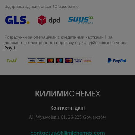
Відправка здійснюється za засобами:
Розрахунки за операціями з кредитними картками i за
допомогою електронного переказу
są za здійснюються через
PayU
КИЛИМИ
CHEMEX
Контактні дані
Al. Wyzwolenia 61, 26-225 Gowarczów
contactus@kilimichemex.com