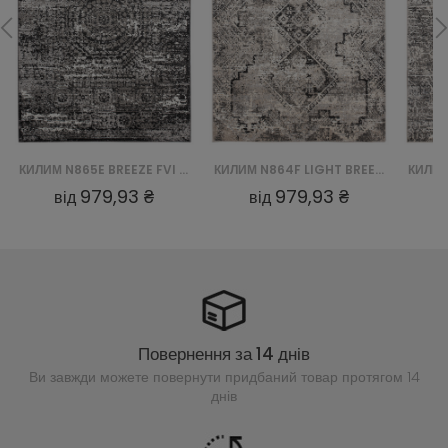
КИЛИМ N865E BREEZE FVI - CZARNY
КИЛИМ N864F LIGHT BREEZE FVI - SZARY
979,93 ₴
979,93 ₴
від
від
Повернення за 14 днів
Ви завжди можете повернути придбаний
товар протягом 14
днів