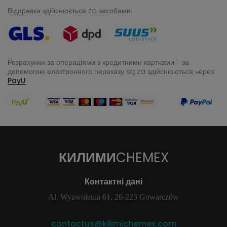
Відправка здійснюється za засобами:
Розрахунки за операціями з кредитними картками i за
допомогою електронного переказу
są za здійснюються через
PayU
КИЛИМИ
CHEMEX
Контактні дані
Al. Wyzwolenia 61, 26-225 Gowarczów
contactus@kilimichemex.com