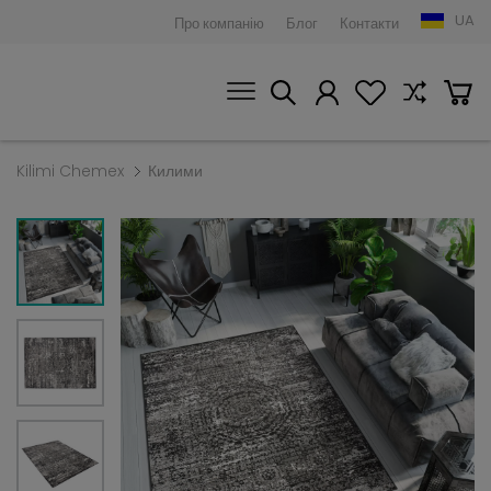
UA
Про компанію
Блог
Контакти
Kilimi Chemex
Килими