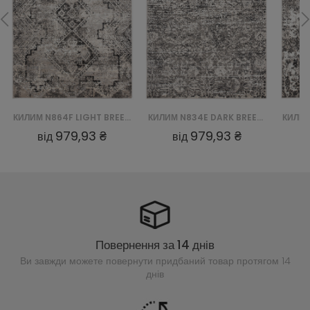
КИЛИМ N864F LIGHT BREEZE FVI - SZARY
КИЛИМ N834E DARK BREEZE FVI - SZARY
979,93 ₴
979,93 ₴
від
від
Повернення за 14 днів
Ви завжди можете повернути придбаний
товар протягом 14
днів