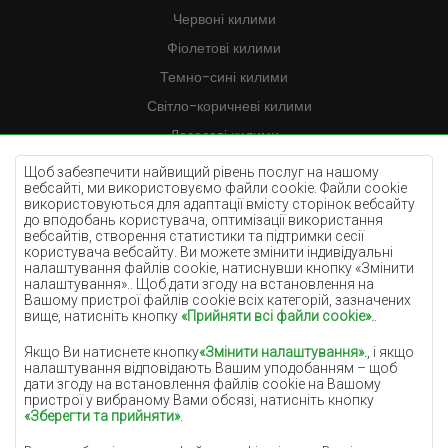
Червоні килими
Фіолетові килими
Темно-сині килими
Світло-коричневі килими
Лососеві килими
Кремові килими
Щоб забезпечити найвищий рівень послуг на нашому
вебсайті, ми використовуємо файли cookie. Файли cookie
Бузкові килими
використовуються для адаптації вмісту сторінок вебсайту
до вподобань користувача, оптимізації використання
Жовті килими
вебсайтів, створення статистики та підтримки сесії
М'ятні килими
користувача вебсайту. Ви можете змінити індивідуальні
налаштування файлів cookie, натиснувши кнопку «Змінити
Блакитні килими
налаштування».. Щоб дати згоду на встановлення на
Вашому пристрої файлів cookie всіх категорій, зазначених
Помаранчеві килими
вище, натисніть кнопку
«Прийняти всі файли cookie».
.
Рожеві килими
Якщо Ви натиснете кнопку
«Змінити налаштування».
, і якщо
Сірі покриття
налаштування відповідають Вашим уподобанням – щоб
дати згоду на встановлення файлів cookie на Вашому
Теракотові покриття
пристрої у вибраному Вами обсязі, натисніть кнопку
«Зберегти та прийняти»
.
Зелені покриття