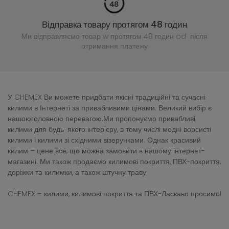
Відправка товару протягом 48 годин
Ми відправляємо товар w протягом 48 годин
od після
отримання платежу
У CHEMEX Ви можете придбати якісні традиційні та сучасні
килими в Інтернеті за привабливими цінами. Великий вибір є
нашоюголовною перевагою.Ми пропонуємо привабливі
килими для будь-якого інтер'єру, в тому числі модні ворсисті
килими і килими зі східними візерунками. Однак красивий
килим – цене все, що можна замовити в нашому інтернет-
магазині. Ми також продаємо килимові покриття, ПВХ-покриття,
доріжки та килимки, а також штучну траву.
CHEMEX – килими, килимові покриття та ПВХ-Ласкаво просимо!