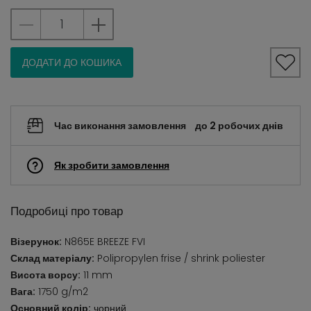
ДОДАТИ ДО КОШИКА
Час виконання замовлення
до 2 робочих днів
Як зробити замовлення
Подробиці про товар
Візерунок:
N865E BREEZE FVI
Склад матеріалу:
Polipropylen frise / shrink poliester
Висота ворсу:
11 mm
Вага:
1750 g/m2
Основний колір:
чорний