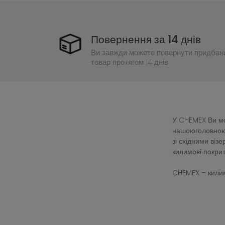
Повернення за 14 днів
Ви завжди можете повернути придбан
товар протягом 14 днів
У CHEMEX Ви мож
нашоюголовною 
зі східними ві
килимові покрит
CHEMEX – килим