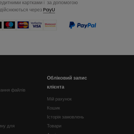
редитними картками i за допомогою
здійснюються через
PayU
Обліковий запис
клієнта
тання файлів
Мій рахунок
Кошик
Історія замовлень
ину для
Товари