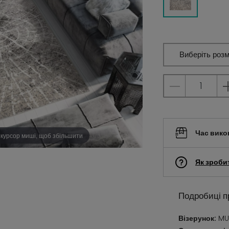
Виберіть розм
Час вико
 курсор миші, щоб збільшити
Як зроби
Подробиці п
Візерунок:
MU5