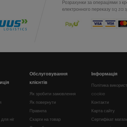
Розрахунки за операціями з к
електронного переказу
są za 
Обслуговування
Інформація
иція
клієнтів
Політика викорис
Як зробити замовлення
cookie
я
Як повернути
Контакти
Правила
Карта сайту
для ніг
Скарги на товар
Сертифікат магаз