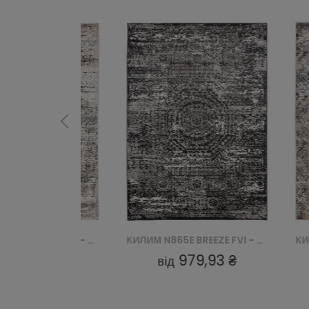
КИЛИМ N865E BREEZE FVI - KREMOWY
КИЛИМ N865E BREEZE FVI - CZARNY
93 ₴
979,93 ₴
від
від