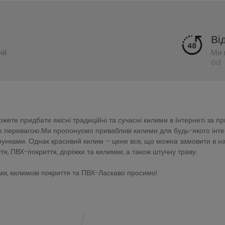
Ві
ий
Ми 
od 
ете придбати якісні традиційні та сучасні килими в Інтернеті за п
перевагою.Ми пропонуємо привабливі килими для будь-якого інтер'є
зерунками. Однак красивий килим – цене все, що можна замовити в 
тя, ПВХ-покриття, доріжки та килимки, а також штучну траву.
и, килимові покриття та ПВХ-Ласкаво просимо!