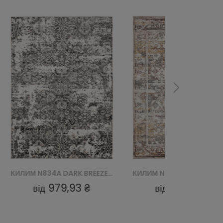
КИЛИМ N834A DARK BREEZE FVI - SZARY
КИЛИМ N026L BREEZE FVY - KREMOWY
979,93 ₴
979,93 ₴
від
від