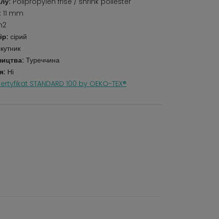
лу:
Polipropylen frise / shrink poliester
:
11 mm
m2
ір:
сірий
кутник
ництва:
Туреччина
я:
Ні
ertyfikat STANDARD 100 by OEKO-TEX®