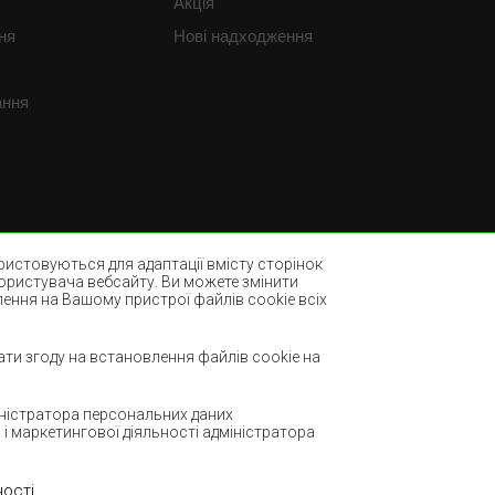
Акція
ня
Нові надходження
ання
истовуються для адаптації вмісту сторінок
користувача вебсайту. Ви можете змінити
лення на Вашому пристрої файлів cookie всіх
Пляшково-зелені килими
ми
Світло-коричневі килими
ти згоду на встановлення файлів cookie на
М'ятні килими
міністратора персональних даних
Теракотові покриття
і маркетингової діяльності адміністратора
ності
.