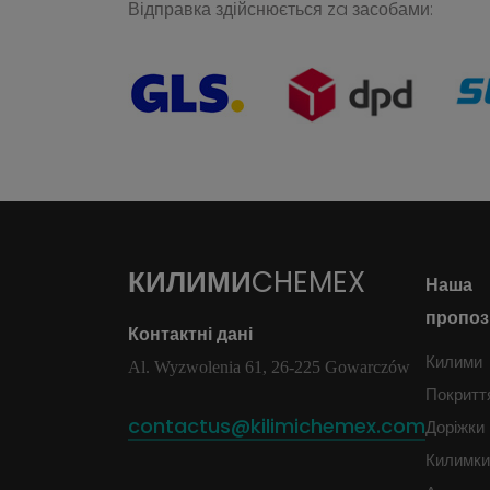
Відправка здійснюється za засобами:
КИЛИМИ
CHEMEX
Наша
пропоз
Контактні дані
Килими
Al. Wyzwolenia 61, 26-225 Gowarczów
Покритт
contactus@kilimichemex.com
Доріжки
Килимки 