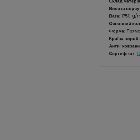
Склад матеріа
Висота ворсу
Вага:
1750 g/
Основний кол
Форма:
Прямо
Країна вироб
Анти-ковзанн
Сертифікат:
C