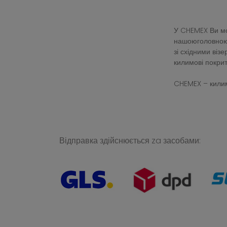
У CHEMEX Ви мож
нашоюголовною 
зі східними ві
килимові покрит
CHEMEX – килим
Відправка здійснюється za засобами: