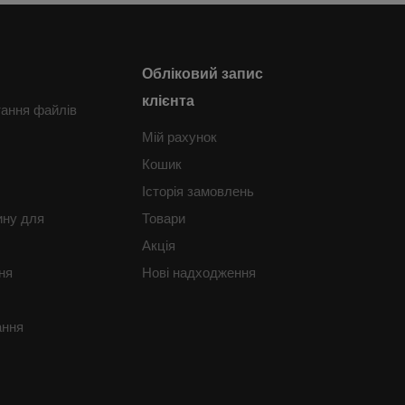
Обліковий запис
клієнта
тання файлів
Мій рахунок
Кошик
Історія замовлень
ину для
Товари
Акція
ня
Нові надходження
ання