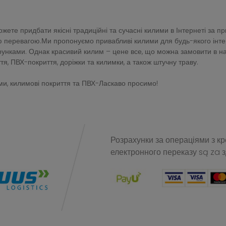
ете придбати якісні традиційні та сучасні килими в Інтернеті за п
перевагою.Ми пропонуємо привабливі килими для будь-якого інтер'є
зерунками. Однак красивий килим – цене все, що можна замовити в 
тя, ПВХ-покриття, доріжки та килимки, а також штучну траву.
и, килимові покриття та ПВХ-Ласкаво просимо!
Розрахунки за операціями з к
електронного переказу
są za 