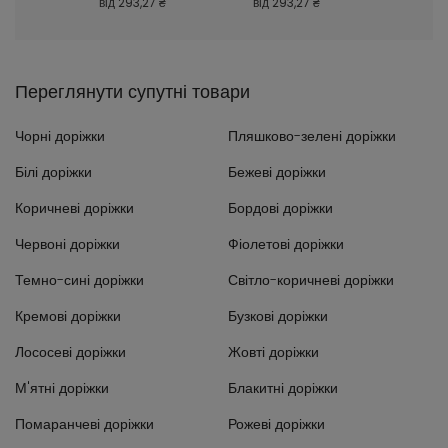
 ₴
від
293,27 ₴
від
293,27 ₴
від
293
Переглянути супутні товари
Чорні доріжки
Пляшково-зелені доріжки
Білі доріжки
Бежеві доріжки
Коричневі доріжки
Бордові доріжки
Червоні доріжки
Фіолетові доріжки
Темно-сині доріжки
Світло-коричневі доріжки
Кремові доріжки
Бузкові доріжки
Лососеві доріжки
Жовті доріжки
М'ятні доріжки
Блакитні доріжки
Помаранчеві доріжки
Рожеві доріжки