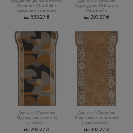
Традиційні Доріжки 6956D
Доріжка З Гумовою
Yesemek Chodnik -
Підкладкою 94Murcia
кремовий, kremowy
(Marble) -
533,27 ₴
293,27 ₴
від
від
Доріжка З Гумовою
Доріжка З Гумовою
Підкладкою 38 Malis
Підкладкою 35Murcia
(Toast) -
(Sandstone) -
293,27 ₴
293,27 ₴
від
від