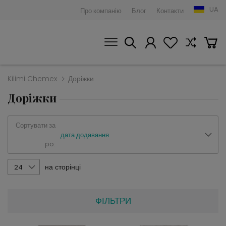
UA
Про компанію
Блог
Контакти
Kilimi Chemex
Доріжки
Доріжки
Сортувати за
дата додавання
po:
на сторінці
24
ФІЛЬТРИ