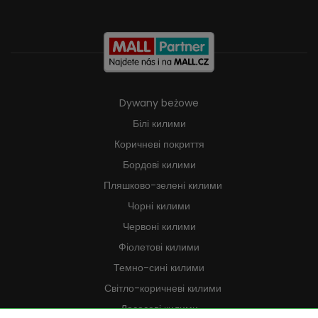
Dywany beżowe
Білі килими
Коричневі покриття
Бордові килими
Пляшково-зелені килими
Чорні килими
Червоні килими
Фіолетові килими
Темно-сині килими
Світло-коричневі килими
Лососеві килими