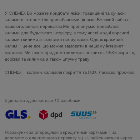
У CHEMEX Ви можете придбати якісні традиційні та сучасні
килими в Інтернеті за привабливими цінами. Великий вибір є
нашоюголовною перевагою.Ми пропонуємо привабливі
килими для будь-якого інтер'єру, в тому числі модні ворсисті
килими і килими зі східними візерунками. Однак красивий
килим – цене все, що можна замовити в нашому інтернет-
магазині. Ми також продаємо килимові покриття, ПВХ-покриття,
доріжки та килимки, а також штучну траву.
CHEMEX – килими, килимові покриття та ПВХ-Ласкаво просимо!
Відправка здійснюється za засобами:
Розрахунки за операціями з кредитними картками i за
допомогою електронного переказу
są za здійснюються через