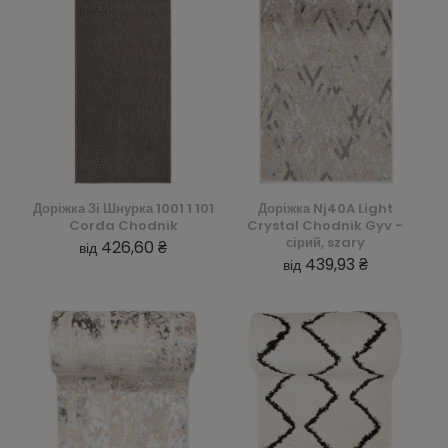
Доріжка Зі Шнурка 1001 1 101
Доріжка Nj40A Light
Corda Chodnik
Crystal Chodnik Gyv -
сірий, szary
426,60 ₴
від
439,93 ₴
від