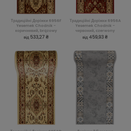
Традиційні Доріжки 6956F
Традиційні Доріжки 6956A
Yesemek Chodnik -
Yesemek Chodnik -
коричневий, brązowy
червоний, czerwony
533,27 ₴
459,93 ₴
від
від