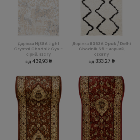
Доріжка Nj38A Light
Доріжка 6063A Opak / Delhi
Crystal Chodnik Gyv -
Chodnik Sfi - чорний,
сірий, szary
czarny
439,93 ₴
333,27 ₴
від
від