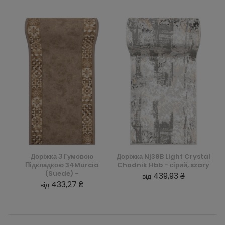
Доріжка З Гумовою
Доріжка Nj38B Light Crystal
Підкладкою 34Murcia
Chodnik Hbb - сірий, szary
(Suede) -
439,93 ₴
від
433,27 ₴
від