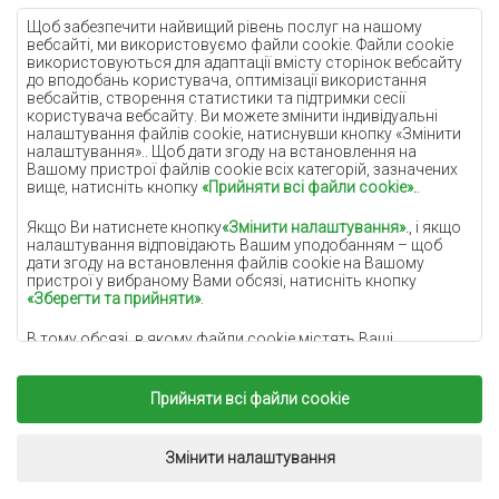
Кремові килими
Щоб забезпечити найвищий рівень послуг на нашому
вебсайті, ми використовуємо файли cookie. Файли cookie
Бузкові килими
використовуються для адаптації вмісту сторінок вебсайту
до вподобань користувача, оптимізації використання
Жовті килими
вебсайтів, створення статистики та підтримки сесії
М'ятні килими
користувача вебсайту. Ви можете змінити індивідуальні
налаштування файлів cookie, натиснувши кнопку «Змінити
Блакитні килими
налаштування».. Щоб дати згоду на встановлення на
Вашому пристрої файлів cookie всіх категорій, зазначених
Помаранчеві килими
вище, натисніть кнопку
«Прийняти всі файли cookie».
.
Рожеві килими
Якщо Ви натиснете кнопку
«Змінити налаштування».
, і якщо
Сірі покриття
налаштування відповідають Вашим уподобанням – щоб
дати згоду на встановлення файлів cookie на Вашому
Теракотові покриття
пристрої у вибраному Вами обсязі, натисніть кнопку
«Зберегти та прийняти»
.
Зелені покриття
В тому обсязі, в якому файли cookie містять Ваші
Золоті покриття
персональні дані, підставою для їх обробки є законний
інтерес адміністратора персональних даних
(DYWANYCHEMEX) або третіх сторін у формі забезпечення
Прийняти всі файли cookie
високоякісних послуг, що надаються на нашому вебсайті, і
маркетингової діяльності адміністратора персональних
Copyright 2022
Килими Chemex.
Всі права захищені.
даних. та його довірених партнерів.
Реалізація:
www.dimax.pl
Змінити налаштування
Додаткову інформацію про файли cookie та обробку