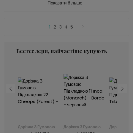
Показати більше
1
2
3
4
5
Бестселери, найчастіше купують
Сучасна Доріжка 4596A Dark Cheap Crm Chodnik - сірий, szary
Доріжка З Гумовою Підкладкою 22 Cheops (Forest) -
Доріжка З Гумовою Підкладкою 11 Inca (Monarch) - Bordo - червоний