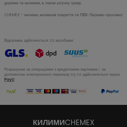
доріжки та килимки, а також штучну траву.
CHEMEX – килими, килимові покриття та ПВХ-Ласкаво просимо!
Відправка здійснюється za засобами:
Розрахунки за операціями з кредитними картками i за
допомогою електронного переказу
są za здійснюються через
PayU
КИЛИМИ
CHEMEX