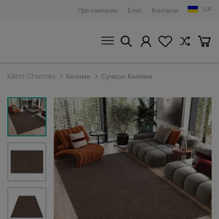
UA
Про компанію
Блог
Контакти
Kilimi Chemex
Килими
Сучасні Килими