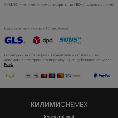
CHEMEX – килими, килимові покриття та ПВХ-Ласкаво просимо!
Відправка здійснюється za засобами:
Розрахунки за операціями з кредитними картками i за
допомогою електронного переказу
są za здійснюються через
PayU
КИЛИМИ
CHEMEX
Контактні дані