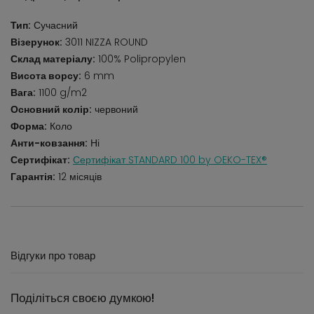
Тип:
Сучасний
Візерунок:
3011 NIZZA ROUND
Склад матеріалу:
100% Polipropylen
Висота ворсу:
6 mm
Вага:
1100 g/m2
Основний колір:
червоний
Форма:
Коло
Анти-ковзання:
Ні
Сертифікат:
Сертифікат STANDARD 100 by OEKO-TEX®
Гарантія:
12 місяців
Відгуки про товар
Поділіться своєю думкою!