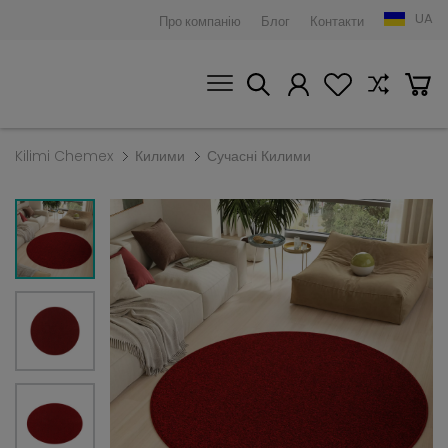
UA
Про компанію
Блог
Контакти
Kilimi Chemex
Килими
Сучасні Килими