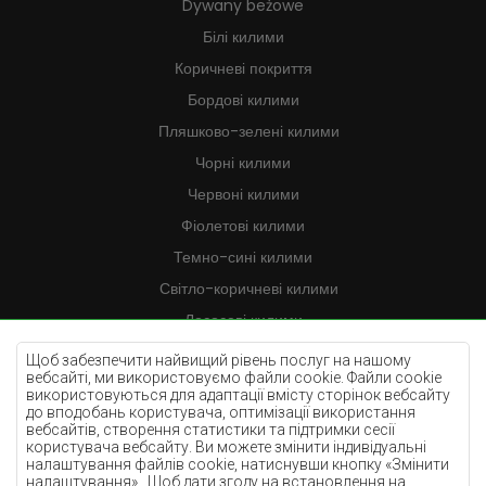
Dywany beżowe
Білі килими
Коричневі покриття
Бордові килими
Пляшково-зелені килими
Чорні килими
Червоні килими
Фіолетові килими
Темно-сині килими
Світло-коричневі килими
Лососеві килими
Кремові килими
Щоб забезпечити найвищий рівень послуг на нашому
вебсайті, ми використовуємо файли cookie. Файли cookie
Бузкові килими
використовуються для адаптації вмісту сторінок вебсайту
до вподобань користувача, оптимізації використання
Жовті килими
вебсайтів, створення статистики та підтримки сесії
М'ятні килими
користувача вебсайту. Ви можете змінити індивідуальні
налаштування файлів cookie, натиснувши кнопку «Змінити
Блакитні килими
налаштування».. Щоб дати згоду на встановлення на