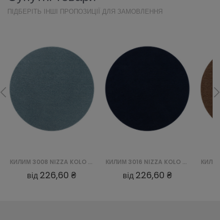
ПІДБЕРІТЬ ІНШІ ПРОПОЗИЦІЇ ДЛЯ ЗАМОВЛЕННЯ
КИЛИМ 3008 NIZZA KOLO - NIEBIESKI
КИЛИМ 3016 NIZZA KOLO - GRANATOWY
226,60 ₴
226,60 ₴
від
від