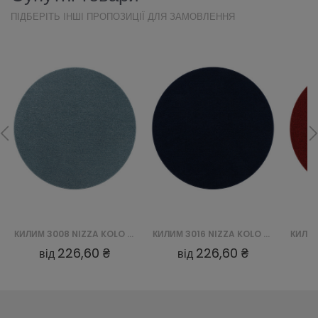
ПІДБЕРІТЬ ІНШІ ПРОПОЗИЦІЇ ДЛЯ ЗАМОВЛЕННЯ
КИЛИМ 3008 NIZZA KOLO - NIEBIESKI
КИЛИМ 3016 NIZZA KOLO - GRANATOWY
226,60 ₴
226,60 ₴
від
від