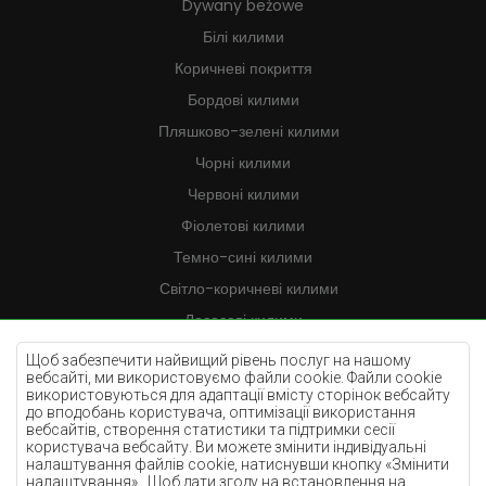
Dywany beżowe
Білі килими
Коричневі покриття
Бордові килими
Пляшково-зелені килими
Чорні килими
Червоні килими
Фіолетові килими
Темно-сині килими
Світло-коричневі килими
Лососеві килими
Кремові килими
Щоб забезпечити найвищий рівень послуг на нашому
вебсайті, ми використовуємо файли cookie. Файли cookie
Бузкові килими
використовуються для адаптації вмісту сторінок вебсайту
до вподобань користувача, оптимізації використання
Жовті килими
вебсайтів, створення статистики та підтримки сесії
М'ятні килими
користувача вебсайту. Ви можете змінити індивідуальні
налаштування файлів cookie, натиснувши кнопку «Змінити
Блакитні килими
налаштування».. Щоб дати згоду на встановлення на