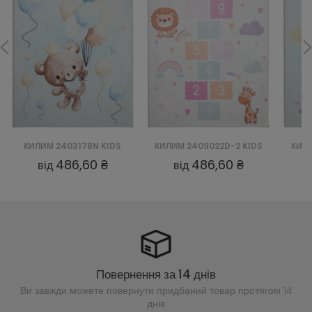
КИЛИМ 2403178N KIDS
КИЛИМ 2409022D-2 KIDS
КИЛИ
486,60 ₴
486,60 ₴
від
від
Повернення за 14 днів
Ви завжди можете повернути придбаний
товар протягом 14
днів