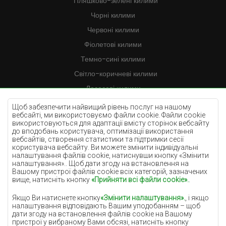
Пляшково-зелені килими
Чорні килими
Червоні килими
Фіолетові килими
Темно-сині килими
Світло-коричневі килими
Лососеві килими
Кремові килими
Щоб забезпечити найвищий рівень послуг на нашому
вебсайті, ми використовуємо файли cookie. Файли cookie
Бузкові килими
використовуються для адаптації вмісту сторінок вебсайту
до вподобань користувача, оптимізації використання
Жовті килими
вебсайтів, створення статистики та підтримки сесії
М'ятні килими
користувача вебсайту. Ви можете змінити індивідуальні
налаштування файлів cookie, натиснувши кнопку «Змінити
Блакитні килими
налаштування».. Щоб дати згоду на встановлення на
Вашому пристрої файлів cookie всіх категорій, зазначених
Помаранчеві килими
вище, натисніть кнопку
«Прийняти всі файли cookie».
.
Рожеві килими
Якщо Ви натиснете кнопку
«Змінити налаштування».
, і якщо
Сірі покриття
налаштування відповідають Вашим уподобанням – щоб
дати згоду на встановлення файлів cookie на Вашому
Теракотові покриття
пристрої у вибраному Вами обсязі, натисніть кнопку