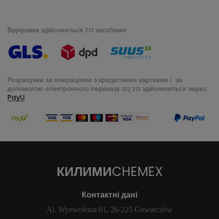
Відправка здійснюється za засобами:
Розрахунки за операціями з кредитними картками i за
допомогою електронного переказу
są za здійснюються через
PayU
КИЛИМИ
CHEMEX
Контактні дані
Al. Wyzwolenia 61, 26-225 Gowarczów