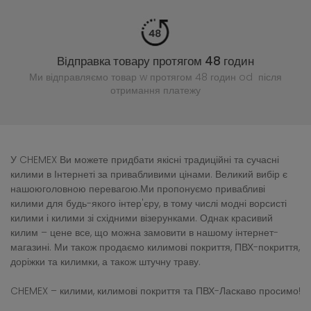
Відправка товару протягом 48 годин
Ми відправляємо товар w протягом 48 годин
od після
отримання платежу
У CHEMEX Ви можете придбати якісні традиційні та сучасні
килими в Інтернеті за привабливими цінами. Великий вибір є
нашоюголовною перевагою.Ми пропонуємо привабливі
килими для будь-якого інтер'єру, в тому числі модні ворсисті
килими і килими зі східними візерунками. Однак красивий
килим – цене все, що можна замовити в нашому інтернет-
магазині. Ми також продаємо килимові покриття, ПВХ-покриття,
доріжки та килимки, а також штучну траву.
CHEMEX – килими, килимові покриття та ПВХ-Ласкаво просимо!