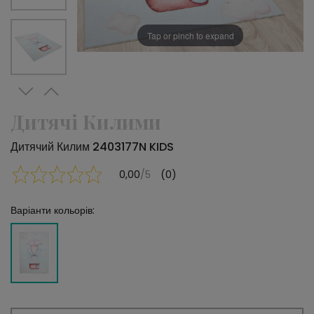
Tap or pinch to expand
Дитячі Килими
Дитячий Килим 2403177N KIDS
0,00
/5
(0)
Варіанти кольорів: