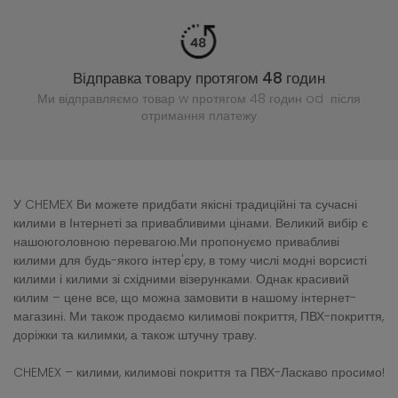
Відправка товару протягом 48 годин
Ми відправляємо товар w протягом 48 годин
od після
отримання платежу
У CHEMEX Ви можете придбати якісні традиційні та сучасні
килими в Інтернеті за привабливими цінами. Великий вибір є
нашоюголовною перевагою.Ми пропонуємо привабливі
килими для будь-якого інтер'єру, в тому числі модні ворсисті
килими і килими зі східними візерунками. Однак красивий
килим – цене все, що можна замовити в нашому інтернет-
магазині. Ми також продаємо килимові покриття, ПВХ-покриття,
доріжки та килимки, а також штучну траву.
CHEMEX – килими, килимові покриття та ПВХ-Ласкаво просимо!