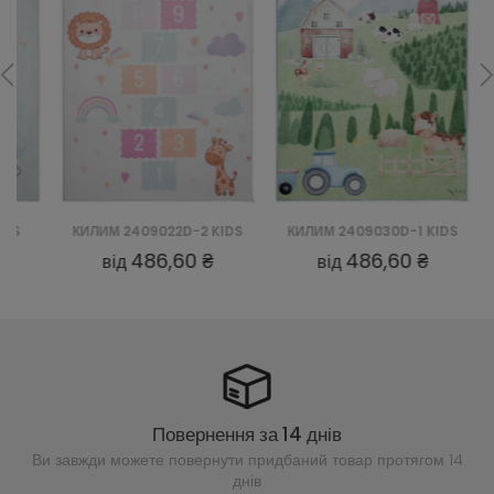
КИЛИМ 2409022D-2 KIDS
КИЛИМ 2409030D-1 KIDS
КИЛИ
486,60 ₴
486,60 ₴
від
від
Повернення за 14 днів
Ви завжди можете повернути придбаний
товар протягом 14
днів