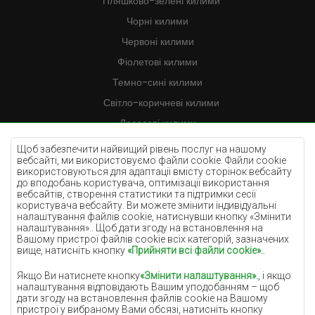
Пляшково-зелені килими
Чорні килими
Червоні килими
Фіолетові килими
Темно-сині килими
Світло-коричневі килими
Лососеві килими
Кремові килими
Щоб забезпечити найвищий рівень послуг на нашому
вебсайті, ми використовуємо файли cookie. Файли cookie
Бузкові килими
використовуються для адаптації вмісту сторінок вебсайту
до вподобань користувача, оптимізації використання
Жовті килими
вебсайтів, створення статистики та підтримки сесії
М'ятні килими
користувача вебсайту. Ви можете змінити індивідуальні
налаштування файлів cookie, натиснувши кнопку «Змінити
Блакитні килими
налаштування».. Щоб дати згоду на встановлення на
Вашому пристрої файлів cookie всіх категорій, зазначених
Помаранчеві килими
вище, натисніть кнопку
«Прийняти всі файли cookie».
.
Рожеві килими
Якщо Ви натиснете кнопку
«Змінити налаштування».
, і якщо
Сірі покриття
налаштування відповідають Вашим уподобанням – щоб
дати згоду на встановлення файлів cookie на Вашому
Теракотові покриття
пристрої у вибраному Вами обсязі, натисніть кнопку