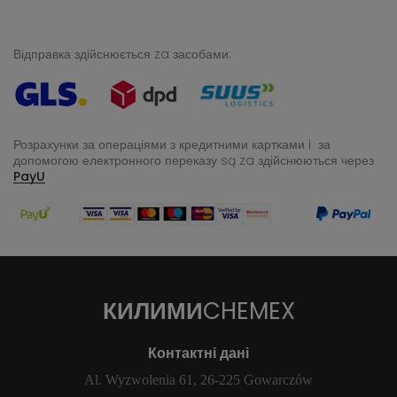
Відправка здійснюється za засобами:
Розрахунки за операціями з кредитними картками i за
допомогою електронного переказу
są za здійснюються через
PayU
КИЛИМИ
CHEMEX
Контактні дані
Al. Wyzwolenia 61, 26-225 Gowarczów