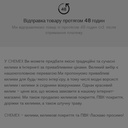
Відправка товару протягом 48 годин
Ми відправляємо товар w протягом 48 годин
od після
отримання платежу
У CHEMEX Ви можете придбати якісні традиційні та сучасні
килими в Інтернеті за привабливими цінами. Великий вибір є
нашоюголовною перевагою.Ми пропонуємо привабливі
килими для будь-якого інтер'єру, в тому числі модні ворсисті
килими і килими зі східними візерунками. Однак красивий
килим – цене все, що можна замовити в нашому інтернет-
магазині. Ми також продаємо килимові покриття, ПВХ-покриття,
доріжки та килимки, а також штучну траву.
CHEMEX – килими, килимові покриття та ПВХ-Ласкаво просимо!