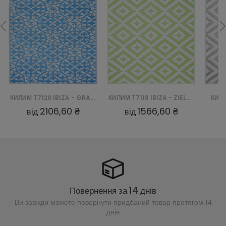
КИЛИМ T7120 IBIZA - GRANATOWY
КИЛИМ T7118 IBIZA - ZIELONY
КИЛИ
2106,60 ₴
1566,60 ₴
від
від
Повернення за 14 днів
Ви завжди можете повернути придбаний
товар протягом 14
днів