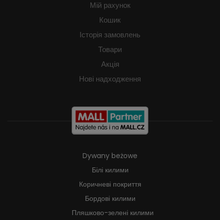
Мій рахунок
Кошик
Історія замовлень
Товари
Акція
Нові надходження
Dywany beżowe
Білі килими
Коричневі покриття
Бордові килими
Пляшково-зелені килими