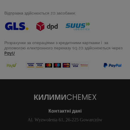
Відправка здійснюється za засобами:
Розрахунки за операціями з кредитними картками i за
допомогою електронного переказу
są za здійснюються через
PayU
КИЛИМИ
CHEMEX
Контактні дані
Al. Wyzwolenia 61, 26-225 Gowarczów