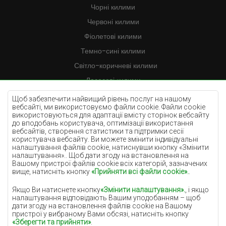
Чорні килими
Червоні килими
Фіолетові килими
Темно-сині килими
Світло-коричневі килими
Лососеві килими
Кремові килими
Щоб забезпечити найвищий рівень послуг на нашому
вебсайті, ми використовуємо файли cookie. Файли cookie
Бузкові килими
використовуються для адаптації вмісту сторінок вебсайту
до вподобань користувача, оптимізації використання
Жовті килими
вебсайтів, створення статистики та підтримки сесії
М'ятні килими
користувача вебсайту. Ви можете змінити індивідуальні
налаштування файлів cookie, натиснувши кнопку «Змінити
Блакитні килими
налаштування».. Щоб дати згоду на встановлення на
Вашому пристрої файлів cookie всіх категорій, зазначених
Помаранчеві килими
вище, натисніть кнопку
«Прийняти всі файли cookie».
.
Рожеві килими
Якщо Ви натиснете кнопку
«Змінити налаштування».
, і якщо
Сірі покриття
налаштування відповідають Вашим уподобанням – щоб
дати згоду на встановлення файлів cookie на Вашому
Теракотові покриття
пристрої у вибраному Вами обсязі, натисніть кнопку
«Зберегти та прийняти»
.