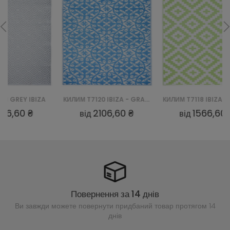
КИЛИМ T7120 IBIZA - GRANATOWY
КИЛИМ T7118 IBIZA - ZIELONY
КИЛИ
2106,60 ₴
1566,60 ₴
від
від
Повернення за 14 днів
Ви завжди можете повернути придбаний
товар протягом 14
днів