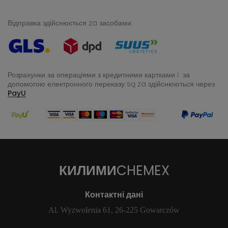
Відправка здійснюється za засобами:
Розрахунки за операціями з кредитними картками i за
допомогою електронного переказу
są za здійснюються через
PayU
КИЛИМИ
CHEMEX
Контактні дані
Al. Wyzwolenia 61, 26-225 Gowarczów