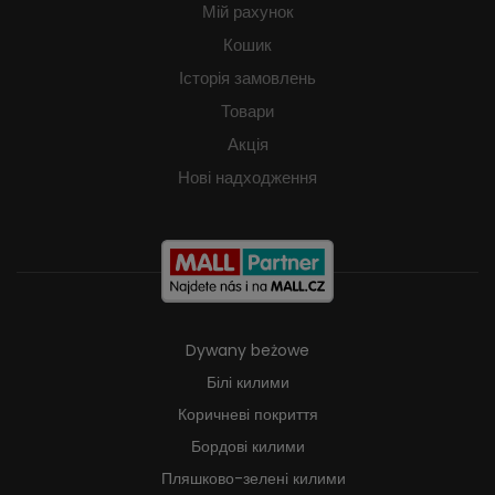
Мій рахунок
Кошик
Історія замовлень
Товари
Акція
Нові надходження
Dywany beżowe
Білі килими
Коричневі покриття
Бордові килими
Пляшково-зелені килими