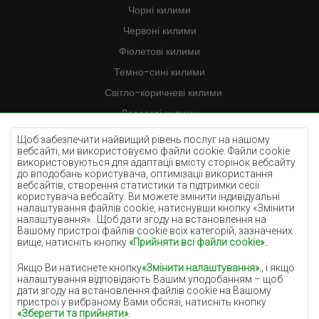
Чорні килими
Червоні килими
Фіолетові килими
Темно-сині килими
Світло-коричневі килими
Лососеві килими
Кремові килими
Щоб забезпечити найвищий рівень послуг на нашому
вебсайті, ми використовуємо файли cookie. Файли cookie
Бузкові килими
використовуються для адаптації вмісту сторінок вебсайту
до вподобань користувача, оптимізації використання
Жовті килими
вебсайтів, створення статистики та підтримки сесії
М'ятні килими
користувача вебсайту. Ви можете змінити індивідуальні
налаштування файлів cookie, натиснувши кнопку «Змінити
Блакитні килими
налаштування».. Щоб дати згоду на встановлення на
Вашому пристрої файлів cookie всіх категорій, зазначених
Помаранчеві килими
вище, натисніть кнопку
«Прийняти всі файли cookie».
.
Рожеві килими
Якщо Ви натиснете кнопку
«Змінити налаштування».
, і якщо
Сірі покриття
налаштування відповідають Вашим уподобанням – щоб
дати згоду на встановлення файлів cookie на Вашому
Теракотові покриття
пристрої у вибраному Вами обсязі, натисніть кнопку
«Зберегти та прийняти»
.