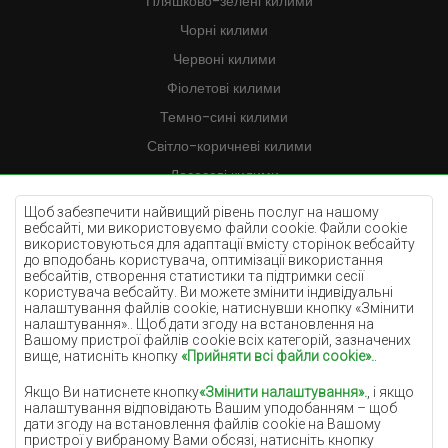
Пляшково-зелені килими
Чорні килими
Червоні килими
Фіолетові килими
Темно-сині килими
Світло-коричневі килими
Лососеві килими
Кремові килими
Щоб забезпечити найвищий рівень послуг на нашому
вебсайті, ми використовуємо файли cookie. Файли cookie
Бузкові килими
використовуються для адаптації вмісту сторінок вебсайту
до вподобань користувача, оптимізації використання
Жовті килими
вебсайтів, створення статистики та підтримки сесії
М'ятні килими
користувача вебсайту. Ви можете змінити індивідуальні
налаштування файлів cookie, натиснувши кнопку «Змінити
Блакитні килими
налаштування».. Щоб дати згоду на встановлення на
Вашому пристрої файлів cookie всіх категорій, зазначених
Помаранчеві килими
вище, натисніть кнопку
«Прийняти всі файли cookie».
.
Рожеві килими
Якщо Ви натиснете кнопку
«Змінити налаштування».
, і якщо
Сірі покриття
налаштування відповідають Вашим уподобанням – щоб
дати згоду на встановлення файлів cookie на Вашому
Теракотові покриття
пристрої у вибраному Вами обсязі, натисніть кнопку