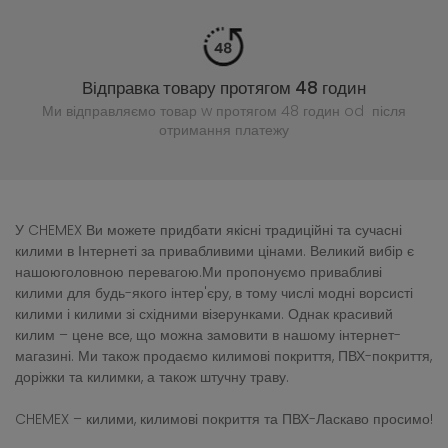
Відправка товару протягом 48 годин
Ми відправляємо товар w протягом 48 годин
od після
отримання платежу
У CHEMEX Ви можете придбати якісні традиційні та сучасні
килими в Інтернеті за привабливими цінами. Великий вибір є
нашоюголовною перевагою.Ми пропонуємо привабливі
килими для будь-якого інтер'єру, в тому числі модні ворсисті
килими і килими зі східними візерунками. Однак красивий
килим – цене все, що можна замовити в нашому інтернет-
магазині. Ми також продаємо килимові покриття, ПВХ-покриття,
доріжки та килимки, а також штучну траву.
CHEMEX – килими, килимові покриття та ПВХ-Ласкаво просимо!