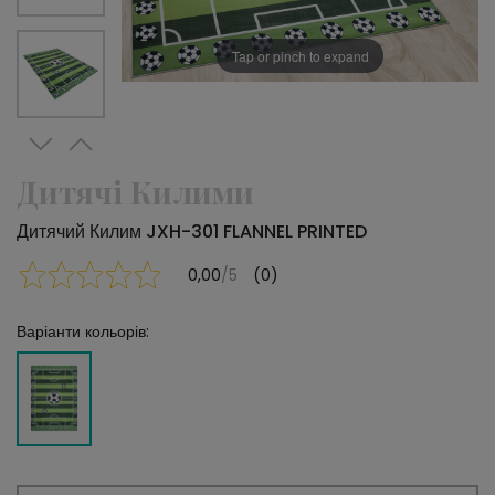
Tap or pinch to expand
Дитячі Килими
Дитячий Килим JXH-301 FLANNEL PRINTED
0,00
/5
(0)
Варіанти кольорів: