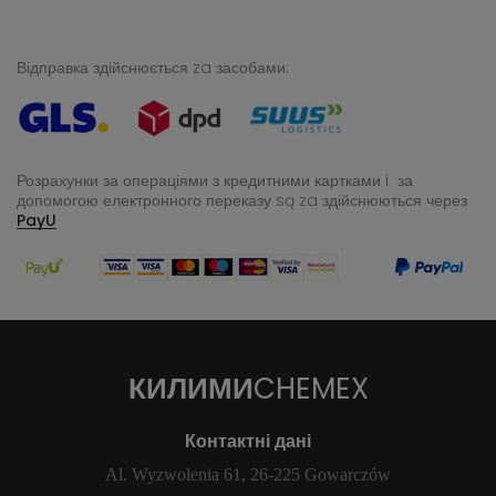
Відправка здійснюється za засобами:
Розрахунки за операціями з кредитними картками i за
допомогою електронного переказу
są za здійснюються через
PayU
КИЛИМИ
CHEMEX
Контактні дані
Al. Wyzwolenia 61, 26-225 Gowarczów