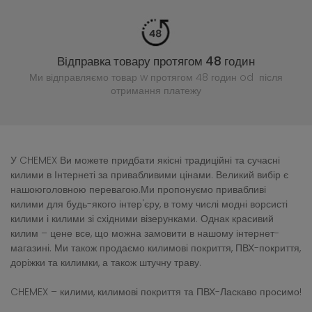
Відправка товару протягом 48 годин
Ми відправляємо товар w протягом 48 годин
od після
отримання платежу
У CHEMEX Ви можете придбати якісні традиційні та сучасні
килими в Інтернеті за привабливими цінами. Великий вибір є
нашоюголовною перевагою.Ми пропонуємо привабливі
килими для будь-якого інтер'єру, в тому числі модні ворсисті
килими і килими зі східними візерунками. Однак красивий
килим – цене все, що можна замовити в нашому інтернет-
магазині. Ми також продаємо килимові покриття, ПВХ-покриття,
доріжки та килимки, а також штучну траву.
CHEMEX – килими, килимові покриття та ПВХ-Ласкаво просимо!