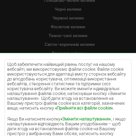
Пляшково-зелені килими
Чорні килими
Червоні килими
Фіолетові килими
Темно-сині килими
Світло-коричневі килими
Лососеві килими
Кремові килими
Щоб забезпечити найвищий рівень послуг на нашому
вебсайті, ми використовуємо файли cookie. Файли cookie
Бузкові килими
використовуються для адаптації вмісту сторінок вебсайту
до вподобань користувача, оптимізації використання
Жовті килими
вебсайтів, створення статистики та підтримки сесії
М'ятні килими
користувача вебсайту. Ви можете змінити індивідуальні
налаштування файлів cookie, натиснувши кнопку «Змінити
Блакитні килими
налаштування».. Щоб дати згоду на встановлення на
Вашому пристрої файлів cookie всіх категорій, зазначених
Помаранчеві килими
вище, натисніть кнопку
«Прийняти всі файли cookie».
.
Рожеві килими
Якщо Ви натиснете кнопку
«Змінити налаштування».
, і якщо
Сірі покриття
налаштування відповідають Вашим уподобанням – щоб
дати згоду на встановлення файлів cookie на Вашому
Теракотові покриття
пристрої у вибраному Вами обсязі, натисніть кнопку