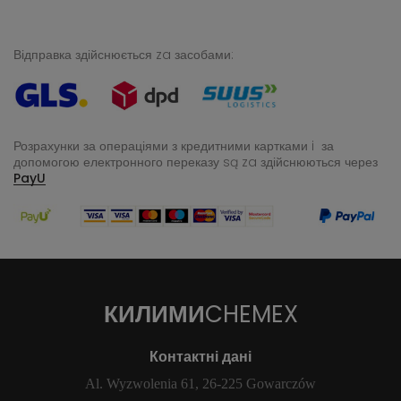
Відправка здійснюється za засобами:
Розрахунки за операціями з кредитними картками i за
допомогою електронного переказу
są za здійснюються через
PayU
КИЛИМИ
CHEMEX
Контактні дані
Al. Wyzwolenia 61, 26-225 Gowarczów