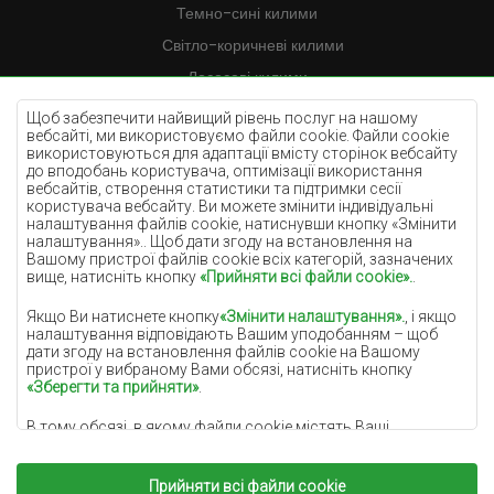
Темно-сині килими
Світло-коричневі килими
Лососеві килими
Кремові килими
Щоб забезпечити найвищий рівень послуг на нашому
вебсайті, ми використовуємо файли cookie. Файли cookie
Бузкові килими
використовуються для адаптації вмісту сторінок вебсайту
до вподобань користувача, оптимізації використання
Жовті килими
вебсайтів, створення статистики та підтримки сесії
М'ятні килими
користувача вебсайту. Ви можете змінити індивідуальні
налаштування файлів cookie, натиснувши кнопку «Змінити
Блакитні килими
налаштування».. Щоб дати згоду на встановлення на
Вашому пристрої файлів cookie всіх категорій, зазначених
Помаранчеві килими
вище, натисніть кнопку
«Прийняти всі файли cookie».
.
Рожеві килими
Якщо Ви натиснете кнопку
«Змінити налаштування».
, і якщо
Сірі покриття
налаштування відповідають Вашим уподобанням – щоб
дати згоду на встановлення файлів cookie на Вашому
Теракотові покриття
пристрої у вибраному Вами обсязі, натисніть кнопку
«Зберегти та прийняти»
.
Зелені покриття
В тому обсязі, в якому файли cookie містять Ваші
Золоті покриття
персональні дані, підставою для їх обробки є законний
інтерес адміністратора персональних даних
(DYWANYCHEMEX) або третіх сторін у формі забезпечення
Прийняти всі файли cookie