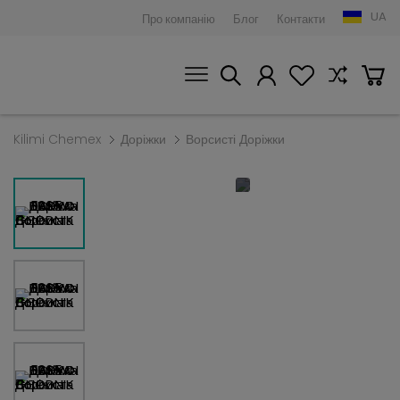
UA
Про компанію
Блог
Контакти
Kilimi Chemex
Доріжки
Ворсисті Доріжки