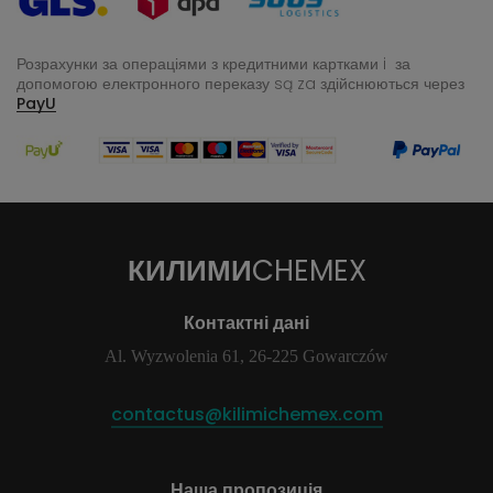
Розрахунки за операціями з кредитними картками i за
допомогою електронного переказу
są za здійснюються через
PayU
КИЛИМИ
CHEMEX
Контактні дані
Al. Wyzwolenia 61, 26-225 Gowarczów
contactus@kilimichemex.com
Наша пропозиція