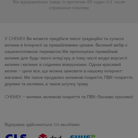
Ми відправляємо товар w протягом 48 годин
od після
отримання платежу
У CHEMEX Ви можете придбати якісні традиційні та сучасні
килими в Інтернеті за привабливими цінами. Великий вибір є
нашоюголовною перевагою.Ми пропонуємо привабливі
килими для будь-якого інтер'єру, в тому числі модні ворсисті
килими і килими зі східними візерунками. Однак красивий
килим – цене все, що можна замовити в нашому інтернет-
магазині. Ми також продаємо килимові покриття, ПВХ-покриття,
доріжки та килимки, а також штучну траву.
CHEMEX – килими, килимові покриття та ПВХ-Ласкаво просимо!
Відправка здійснюється za засобами: