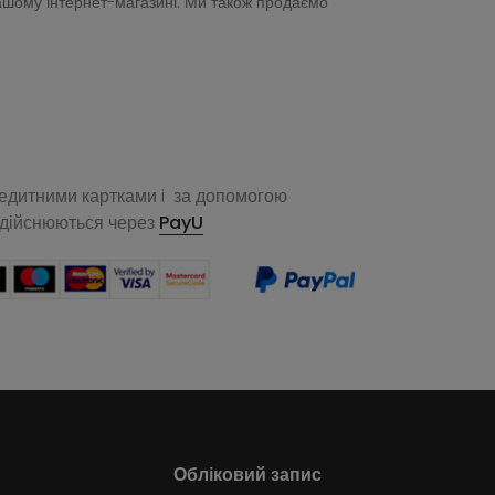
нашому інтернет-магазині. Ми також продаємо
редитними картками i за допомогою
здійснюються через
PayU
Обліковий запис