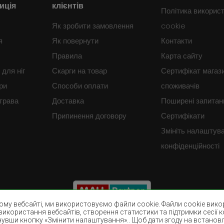
иція
клієнтів
Політика викорис
Як зробити замовлення
cookie
я
Як повернути
Контакти
Правила
Карта сайту
для ніг
Скарги на товар
Сертифікат магаз
ри
Способи оплати
споживачів
трава
Доставка
Поширені запитан
Припинення договору
Сертифікати
Змініть налаштув
конфіденційності
му вебсайті, ми використовуємо файли cookie. Файли cookie викор
використання вебсайтів, створення статистики та підтримки сесії 
нувши кнопку «Змінити налаштування».. Щоб дати згоду на встанов