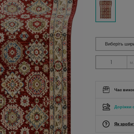
Виберіть шир
м.
Час вико
Доріжки
Як зроби