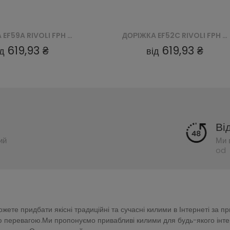
ДОРІЖКА EF59A RIVOLI FPH - NIEBIESKI
ДОРІЖКА EF52C RIVOLI FPH - KREMOWY
619,93 ₴
619,93 ₴
ід
від
Ві
ий
Ми 
od 
ете придбати якісні традиційні та сучасні килими в Інтернеті за п
перевагою.Ми пропонуємо привабливі килими для будь-якого інтер'є