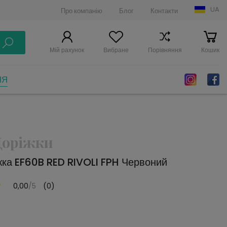
UA
Про компанію
Блог
Контакти
Мій рахунок
Вибране
Порівняння
Кошик
НЯ
Доріжки
жка EF60B RED RIVOLI FPH Червоний
0,00
/5
(0)