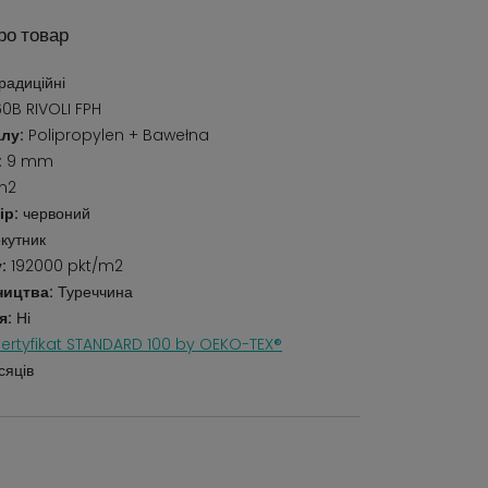
ро товар
радиційні
0B RIVOLI FPH
лу:
Polipropylen + Bawełna
:
9 mm
m2
ір:
червоний
кутник
:
192000 pkt/m2
ництва:
Туреччина
я:
Ні
ertyfikat STANDARD 100 by OEKO-TEX®
сяців