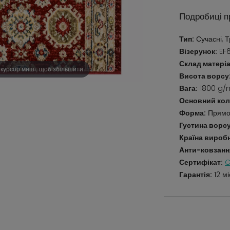
Подробиці п
Тип:
Сучасні, Т
Візерунок:
EF6
Склад матеріа
 курсор миші, щоб збільшити
Висота ворсу
Вага:
1800 g/
Основний кол
Форма:
Прямо
Густина ворсу
Країна вироб
Анти-ковзанн
Сертифікат:
C
Гарантія:
12 мі