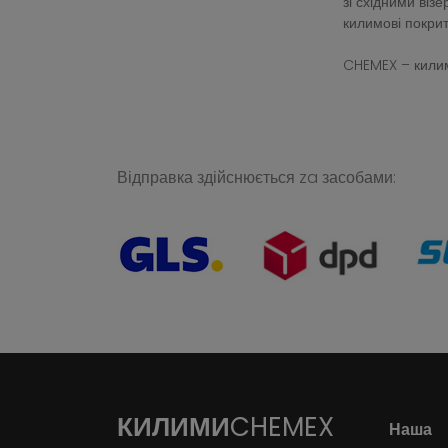
зі східними ві
килимові покрит
CHEMEX – килим
Відправка здійснюється za засобами:
КИЛИМИ
CHEMEX
Наша