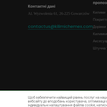
пропоз
Контактні дані
Килими
Al. Wyzwolenia 61, 26-225 Gowarczów
Покритт
contactus@kilimichemex.com
Доріжки
Килимки 
Аксесуа
Штучна 
Щоб забезпечити найвищий рівень послуг на нашо
вебсайту до вподобань користувача, оптимізації 
індивідуальні налаштування файлів cookie, натис