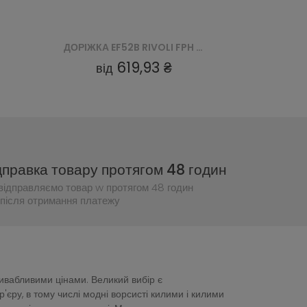
ДОРІЖКА EF52B RIVOLI FPH - CZERWONY
619,93 ₴
від
дправка товару протягом 48 годин
відправляємо товар w протягом 48 годин
після отримання платежу
ривабливими цінами. Великий вибір є
ру, в тому числі модні ворсисті килими і килими