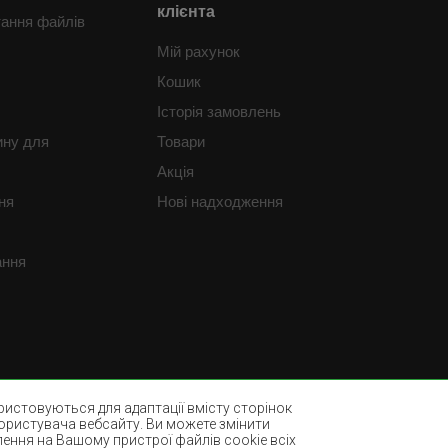
клієнта
тання файлів
Мій рахунок
Кошик
Історія замовлень
ину для
Товари
Акція
ня
Нові надходження
ання
истовуються для адаптації вмісту сторінок
користувача вебсайту. Ви можете змінити
лення на Вашому пристрої файлів cookie всіх