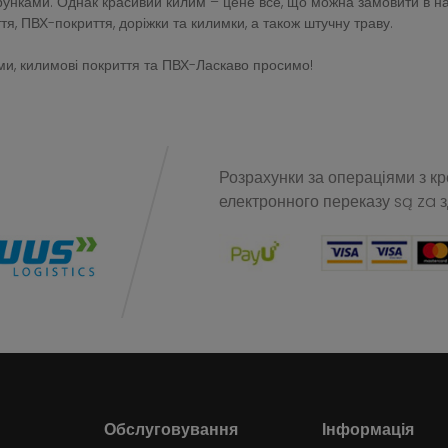
зерунками. Однак красивий килим – цене все, що можна замовити в 
тя, ПВХ-покриття, доріжки та килимки, а також штучну траву.
и, килимові покриття та ПВХ-Ласкаво просимо!
Розрахунки за операціями з к
електронного переказу
są za 
Обслуговування
Інформація