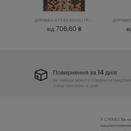
ДОРІЖКА MD10A LIGHT RIVOLI FRT - BEŻOWY
ДОРІЖКА AT34A RIVOLI FPH - BEŻOWY
60 ₴
706,60 ₴
від
в
Повернення за 14 днів
Ви завжди можете повернути придбан
товар протягом 14 днів
У CHEMEX Ви мож
нашоюголовною 