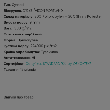
Тип:
Сучасні
Візерунок:
D158E /VIZON PORTLAND
Склад матеріалу:
80% Polipropylen + 20% Shrink Poliester
Висота ворсу:
9 mm
Вага:
1300 g/m2
Основний колір:
білий
Форма:
Прямокутник
Густина ворсу:
224000 pkt/m2
Країна виробництва:
Туреччина
Анти-ковзання:
Ні
Сертифікат:
Certyfikat STANDARD 100 by OEKO-TEX®
Гарантія:
12 місяців
Відгуки про товар