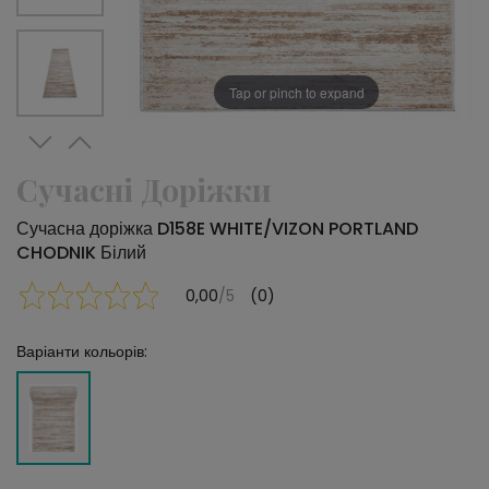
Tap or pinch to expand
Сучасні Доріжки
Сучасна доріжка D158E WHITE/VIZON PORTLAND
CHODNIK Білий
0,00
/5
(0)
Варіанти кольорів: