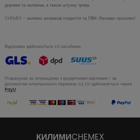
доріжки та килимки, а також штучну траву.
CHEMEX – килими, килимові покриття та ПВХ-Ласкаво просимо!
Відправка здійснюється za засобами:
Розрахунки за операціями з кредитними картками i за
допомогою електронного переказу
są za здійснюються через
PayU
КИЛИМИ
CHEMEX