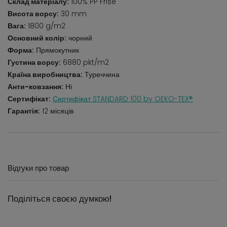
Склад матеріалу:
100% PP Frise
Висота ворсу:
30 mm
Вага:
1800 g/m2
Основний колір:
чорний
Форма:
Прямокутник
Густина ворсу:
6880 pkt/m2
Країна виробництва:
Туреччина
Анти-ковзання:
Ні
Сертифікат:
Сертифікат STANDARD 100 by OEKO-TEX®
Гарантія:
12 місяців
Відгуки про товар
Поділіться своєю думкою!