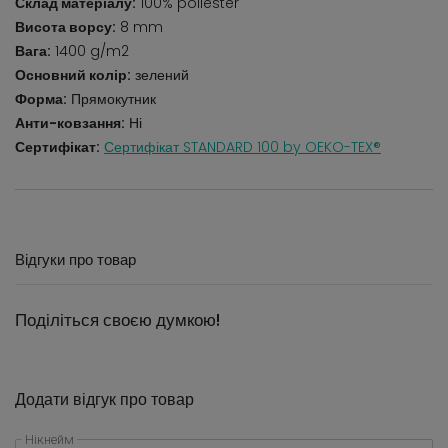
Склад матеріалу:
100% poliester
Висота ворсу:
8 mm
Вага:
1400 g/m2
Основний колір:
зелений
Форма:
Прямокутник
Анти-ковзання:
Ні
Сертифікат:
Сертифікат STANDARD 100 by OEKO-TEX®
Відгуки про товар
Поділіться своєю думкою!
Додати відгук про товар
Нікнейм