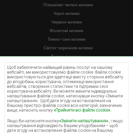
Пляшково-зелені килими
Чорні килими
Червоні килими
Фіолетові килими
Темно-сині килими
Світло-коричневі килими
Лососеві килими
Кремові килими
Щоб забезпечити найвищий рівень послуг на нашому
вебсайті, ми використовуємо файли cookie. Файли cookie
Бузкові килими
використовуються для адаптації вмісту сторінок вебсайту
до вподобань користувача, оптимізації використання
Жовті килими
вебсайтів, створення статистики та підтримки сесії
М'ятні килими
користувача вебсайту. Ви можете змінити індивідуальні
налаштування файлів cookie, натиснувши кнопку «Змінити
Блакитні килими
налаштування».. Щоб дати згоду на встановлення на
Вашому пристрої файлів cookie всіх категорій, зазначених
Помаранчеві килими
вище, натисніть кнопку
«Прийняти всі файли cookie».
.
Рожеві килими
Якщо Ви натиснете кнопку
«Змінити налаштування».
, і якщо
Сірі покриття
налаштування відповідають Вашим уподобанням – щоб
дати згоду на встановлення файлів cookie на Вашому