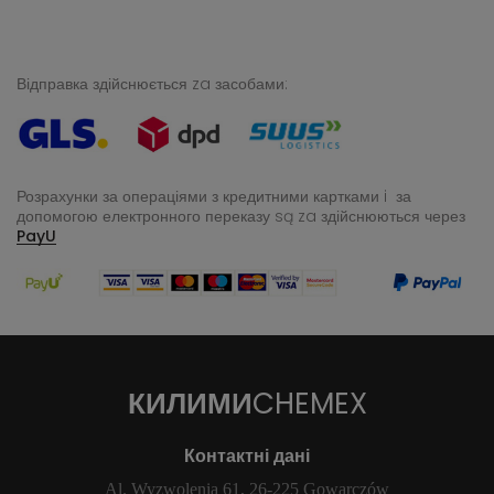
Відправка здійснюється za засобами:
Розрахунки за операціями з кредитними картками i за
допомогою електронного переказу
są za здійснюються через
PayU
КИЛИМИ
CHEMEX
Контактні дані
Al. Wyzwolenia 61, 26-225 Gowarczów