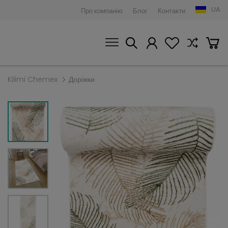
UA
Про компанію
Блог
Контакти
Kilimi Chemex
Доріжки