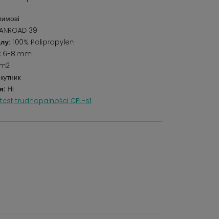
лимові
ANROAD 39
лу:
100% Polipropylen
:
6-8 mm
/m2
кутник
я:
Ні
test trudnopalności CFL-s1