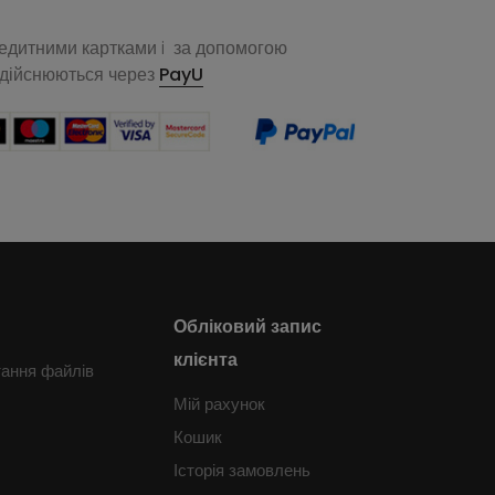
редитними картками i за допомогою
здійснюються через
PayU
Обліковий запис
клієнта
тання файлів
Мій рахунок
Кошик
Історія замовлень