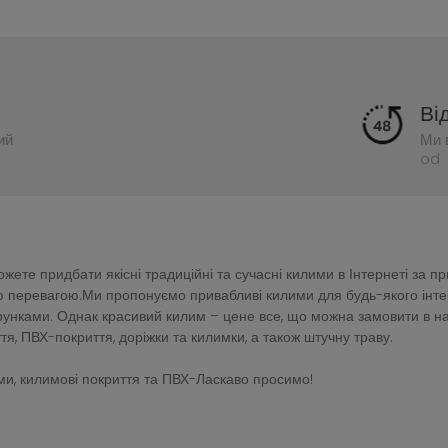
Ві
ий
Ми 
od 
ете придбати якісні традиційні та сучасні килими в Інтернеті за п
перевагою.Ми пропонуємо привабливі килими для будь-якого інтер'є
зерунками. Однак красивий килим – цене все, що можна замовити в 
тя, ПВХ-покриття, доріжки та килимки, а також штучну траву.
и, килимові покриття та ПВХ-Ласкаво просимо!