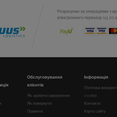
Розрахунки за операціями з к
електронного переказу
są za 
Обслуговування
Інформація
иція
клієнтів
Політика викорис
Як зробити замовлення
cookie
я
Як повернути
Контакти
Правила
Карта сайту