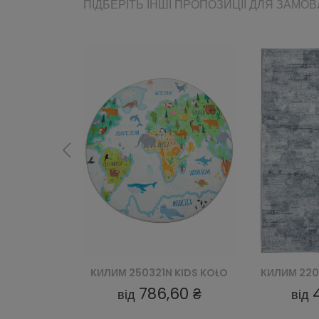
ПІДБЕРІТЬ ІНШІ ПРОПОЗИЦІЇ ДЛЯ ЗАМО
KIDS KOŁO
КИЛИМ 220727-2 BARI PRINT (D)
60 ₴
486,60 ₴
від
від