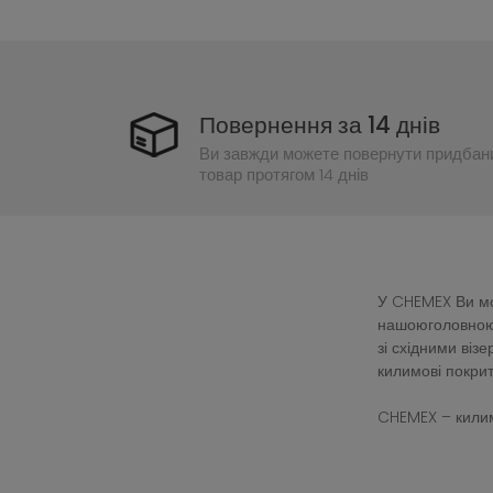
Повернення за 14 днів
Ви завжди можете повернути придбан
товар протягом 14 днів
У CHEMEX Ви мож
нашоюголовною 
зі східними ві
килимові покрит
CHEMEX – килим