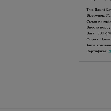
Тип:
Дитячі Ки
Візерунок:
SC
Склад матеріа
Висота ворсу
Вага:
1500 gr
Форма:
Прямо
Анти-ковзанн
Сертифікат:
a