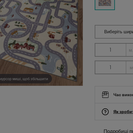
Виберіть шир
м.
м
 курсор миші, щоб збільшити
Час вико
Як зроби
Подробиці п