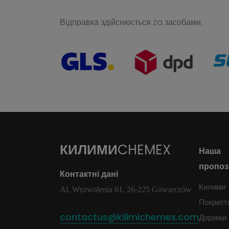
Відправка здійснюється za засобами:
КИЛИМИ
CHEMEX
Наша
пропоз
Контактні дані
Килими
Al. Wyzwolenia 61, 26-225 Gowarczów
Покритт
contactus@kilimichemex.com
Доріжки