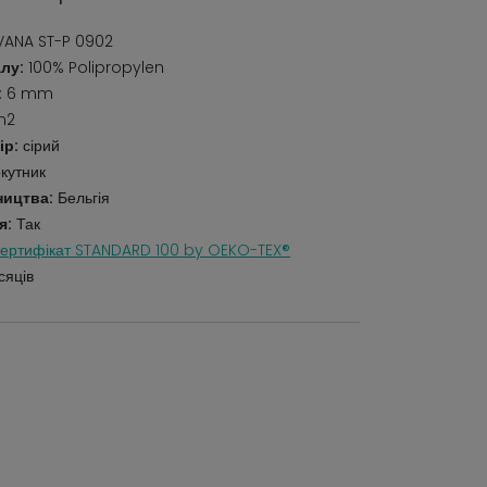
ANA ST-P 0902
лу:
100% Polipropylen
:
6 mm
m2
ір:
сірий
кутник
ництва:
Бельгія
я:
Так
ертифікат STANDARD 100 by OEKO-TEX®
сяців