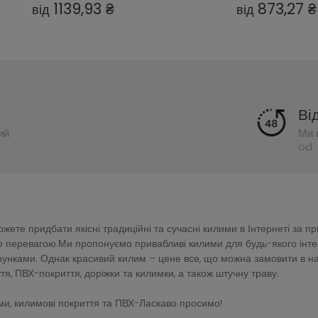
873,27 ₴
526,60 ₴
від
від
Ві
ий
Ми 
od 
ете придбати якісні традиційні та сучасні килими в Інтернеті за п
перевагою.Ми пропонуємо привабливі килими для будь-якого інтер'є
зерунками. Однак красивий килим – цене все, що можна замовити в 
тя, ПВХ-покриття, доріжки та килимки, а також штучну траву.
и, килимові покриття та ПВХ-Ласкаво просимо!