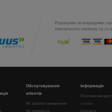
Розрахунки за операціями з к
електронного переказу
są za 
Обслуговування
Інформація
иція
клієнтів
Політика викорис
Як зробити замовлення
cookie
я
Як повернути
Контакти