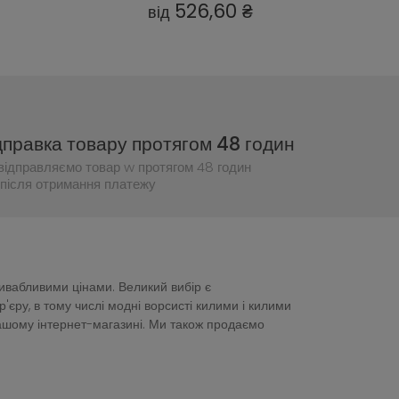
364,60 ₴
458,
від
від
дправка товару протягом 48 годин
відправляємо товар w протягом 48 годин
після отримання платежу
ривабливими цінами. Великий вибір є
ру, в тому числі модні ворсисті килими і килими
нашому інтернет-магазині. Ми також продаємо