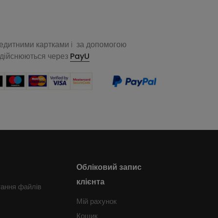
редитними картками i за допомогою
здійснюються через
PayU
Обліковий запис
клієнта
тання файлів
Мій рахунок
Кошик