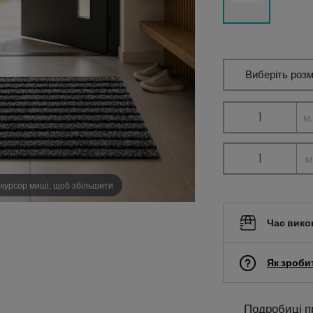
Виберіть розм
м.
м
 курсор миші, щоб збільшити
Час вико
Як зроби
Подробиці п