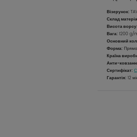
Візерунок:
TAV
Склад матеріа
Висота ворсу
Вага:
1200 g/
Основний кол
Форма:
Прямо
Країна вироб
Анти-ковзанн
Сертифікат:
С
Гарантія:
12 мі