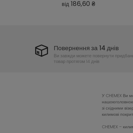
1139,93 ₴
від
Повернення за 14 днів
Ви завжди можете повернути придбан
товар протягом 14 днів
У CHEMEX Ви мож
нашоюголовною 
зі східними ві
килимові покрит
CHEMEX – килим