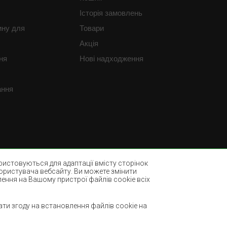
Історія замовлень
ину для
Товари
Акція
ня
Нові надходження
ання
истовуються для адаптації вмісту сторінок
користувача вебсайту. Ви можете змінити
лення на Вашому пристрої файлів cookie всіх
Пляшково-зелені килими
ми
Світло-коричневі килими
ти згоду на встановлення файлів cookie на
М'ятні килими