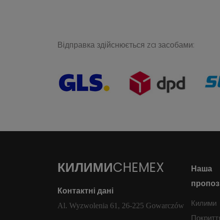
Відправка здійснюється za засобами:
КИЛИМИ
CHEMEX
Наша
пропоз
Контактні дані
Килими
Al. Wyzwolenia 61, 26-225 Gowarczów
Покритт