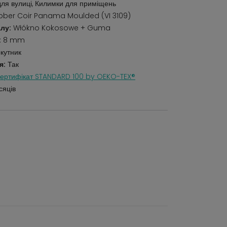
ля вулиці, Килимки для приміщень
ber Coir Panama Moulded (VI 3109)
лу:
Włókno Kokosowe + Guma
:
8 mm
кутник
я:
Так
ертифікат STANDARD 100 by OEKO-TEX®
сяців