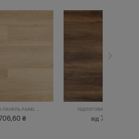
ПІДЛОГОВА ПАНЕЛЬ PANEL SPC ALPINE OAK A611
ПІДЛОГОВА ПАНЕЛ
706,60 ₴
706,60 ₴
від