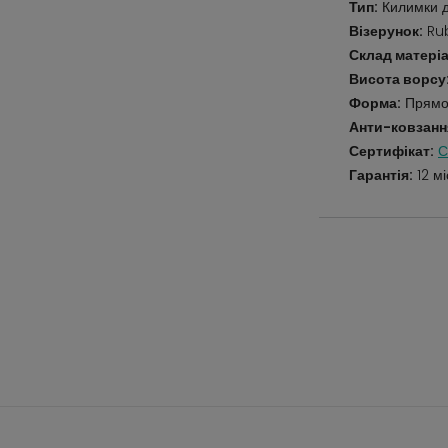
Тип:
Килимки д
Візерунок:
Rub
Склад матеріа
Висота ворсу
Форма:
Прямо
Анти-ковзанн
Сертифікат:
С
Гарантія:
12 мі