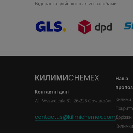
Відправка здійснюється za засобами:
КИЛИМИ
CHEMEX
Наша
пропоз
Контактні дані
Килими
Al. Wyzwolenia 61, 26-225 Gowarczów
Покритт
contactus@kilimichemex.com
Доріжки
Килимки 