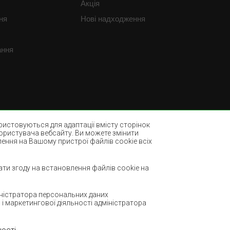
Акція
ня
Нові надходження
ання
истовуються для адаптації вмісту сторінок
користувача вебсайту. Ви можете змінити
лення на Вашому пристрої файлів cookie всіх
Пляшково-зелені килими
ми
Світло-коричневі килими
ти згоду на встановлення файлів cookie на
М'ятні килими
міністратора персональних даних
Теракотові покриття
і маркетингової діяльності адміністратора