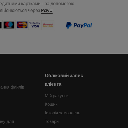
редитними картками i за допомогою
здійснюються через
PayU
Обліковий запис
клієнта
тання файлів
Мій рахунок
Кошик
Історія замовлень
ину для
Товари