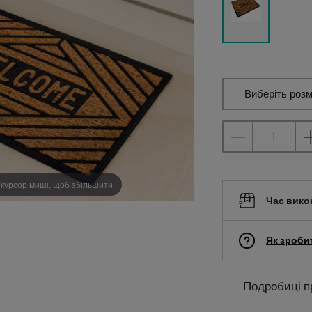
Виберіть розм
 курсор миші, щоб збільшити
Час вико
Як зроби
Подробиці п