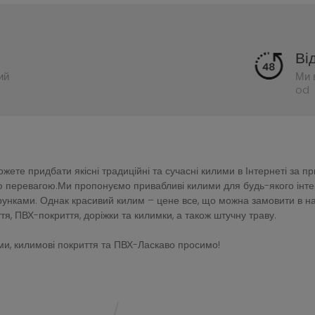
Ві
ий
Ми 
od 
ете придбати якісні традиційні та сучасні килими в Інтернеті за п
перевагою.Ми пропонуємо привабливі килими для будь-якого інтер'є
зерунками. Однак красивий килим – цене все, що можна замовити в 
тя, ПВХ-покриття, доріжки та килимки, а також штучну траву.
и, килимові покриття та ПВХ-Ласкаво просимо!