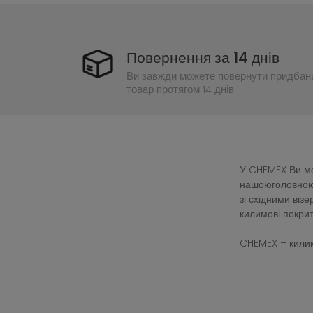
Повернення за 14 днів
Ви завжди можете повернути придбан
товар протягом 14 днів
У CHEMEX Ви мож
нашоюголовною 
зі східними ві
килимові покрит
CHEMEX – килим