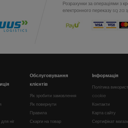
Розрахунки за операціями з к
електронного переказу
są za 
Обслуговування
Інформація
иція
клієнтів
Політика викорис
Як зробити замовлення
cookie
я
Як повернути
Контакти
Правила
Карта сайту
для ніг
Скарги на товар
Сертифікат магаз