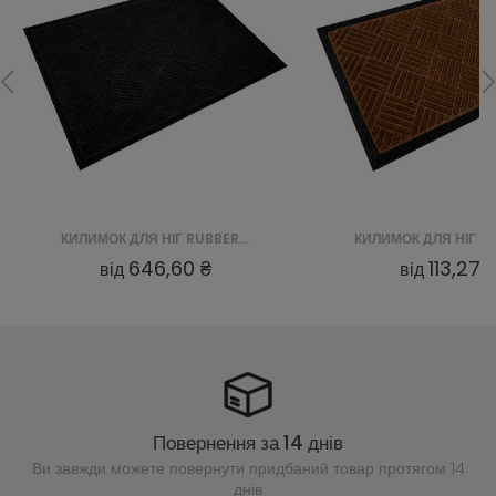
КИЛИМОК ДЛЯ НІГ RUBBER EDGE CKGPPM03 GREY
646,60 ₴
113,27 
від
від
Повернення за 14 днів
Ви завжди можете повернути придбаний
товар протягом 14
днів