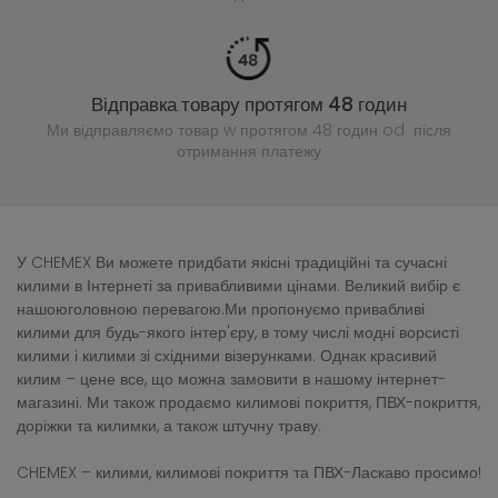
Відправка товару протягом 48 годин
Ми відправляємо товар w протягом 48 годин
od після
отримання платежу
У CHEMEX Ви можете придбати якісні традиційні та сучасні
килими в Інтернеті за привабливими цінами. Великий вибір є
нашоюголовною перевагою.Ми пропонуємо привабливі
килими для будь-якого інтер'єру, в тому числі модні ворсисті
килими і килими зі східними візерунками. Однак красивий
килим – цене все, що можна замовити в нашому інтернет-
магазині. Ми також продаємо килимові покриття, ПВХ-покриття,
доріжки та килимки, а також штучну траву.
CHEMEX – килими, килимові покриття та ПВХ-Ласкаво просимо!