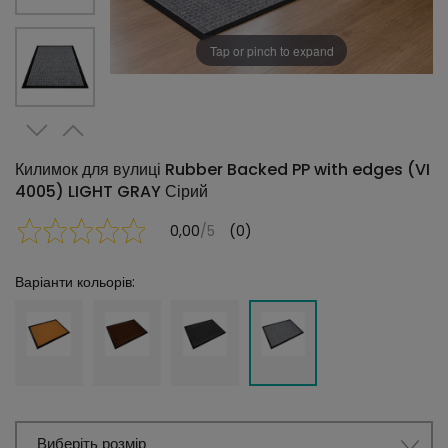
Tap or pinch to expand
Килимок для вулиці Rubber Backed PP with edges (VI
4005) LIGHT GRAY Сірий
0,00
/5
(0)
Варіанти кольорів:
Виберіть розмір