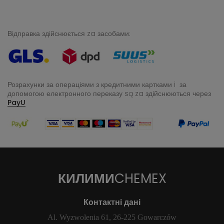
Відправка здійснюється za засобами:
Розрахунки за операціями з кредитними картками i за
допомогою електронного переказу
są za здійснюються через
PayU
КИЛИМИ
CHEMEX
Контактні дані
Al. Wyzwolenia 61, 26-225 Gowarczów