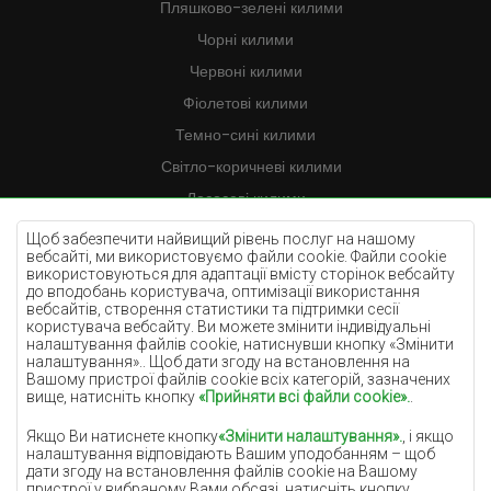
Пляшково-зелені килими
Чорні килими
Червоні килими
Фіолетові килими
Темно-сині килими
Світло-коричневі килими
Лососеві килими
Кремові килими
Щоб забезпечити найвищий рівень послуг на нашому
вебсайті, ми використовуємо файли cookie. Файли cookie
Бузкові килими
використовуються для адаптації вмісту сторінок вебсайту
до вподобань користувача, оптимізації використання
Жовті килими
вебсайтів, створення статистики та підтримки сесії
М'ятні килими
користувача вебсайту. Ви можете змінити індивідуальні
налаштування файлів cookie, натиснувши кнопку «Змінити
Блакитні килими
налаштування».. Щоб дати згоду на встановлення на
Вашому пристрої файлів cookie всіх категорій, зазначених
Помаранчеві килими
вище, натисніть кнопку
«Прийняти всі файли cookie».
.
Рожеві килими
Якщо Ви натиснете кнопку
«Змінити налаштування».
, і якщо
Сірі покриття
налаштування відповідають Вашим уподобанням – щоб
дати згоду на встановлення файлів cookie на Вашому
Теракотові покриття
пристрої у вибраному Вами обсязі, натисніть кнопку