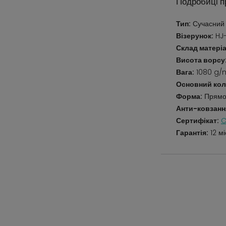
Подробиці п
Тип:
Сучасний
Візерунок:
HJ-
Склад матеріа
Висота ворсу
Вага:
1080 g/
Основний кол
Форма:
Прямо
Анти-ковзанн
Сертифікат:
C
Гарантія:
12 мі