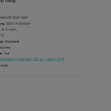
ро товар
BBK08 WISP BBK
лу:
100% Poliester
:
4-5 mm
m2
ір:
бежевий
кутник
я:
Так
ertyfikat STANDARD 100 by OEKO-TEX®
сяців