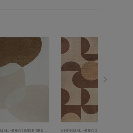
КИЛИМ HJ-BBK10 WISP BBK - BRĄZOWY
КИЛИМ HJ-BBK09 LIGHT WISP BBK - BEŻOWY