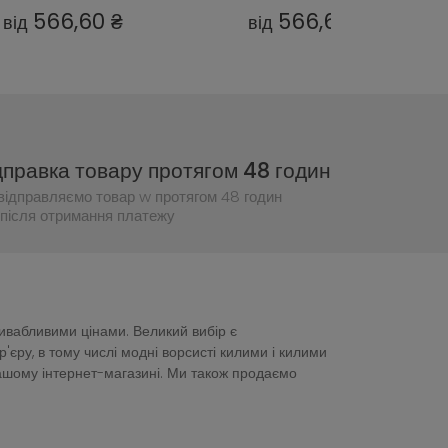
566,60 ₴
566,60 ₴
від
від
дправка товару протягом 48 годин
відправляємо товар w протягом 48 годин
після отримання платежу
ривабливими цінами. Великий вибір є
ру, в тому числі модні ворсисті килими і килими
нашому інтернет-магазині. Ми також продаємо