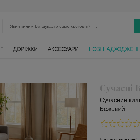
Г
ДОРІЖКИ
АКСЕСУАРИ
НОВІ НАДХОДЖЕН
Сучасні
Сучасний кил
Бежевий
Варіанти кольорів: