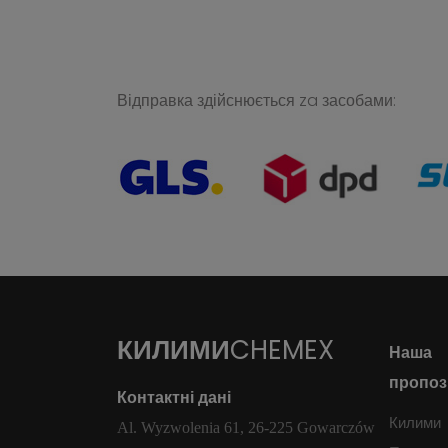
Відправка здійснюється za засобами:
КИЛИМИ
CHEMEX
Наша
пропоз
Контактні дані
Килими
Al. Wyzwolenia 61, 26-225 Gowarczów