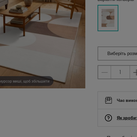
Виберіть розм
 курсор миші, щоб збільшити
Час вико
Як зроби