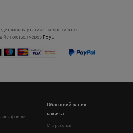
редитними картками i за допомогою
здійснюються через
PayU
Обліковий запис
клієнта
тання файлів
Мій рахунок