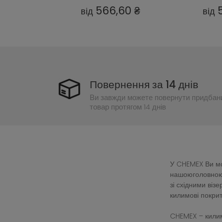
60 ₴
566,60 ₴
від
від
Повернення за 14 днів
Ви завжди можете повернути придбан
товар протягом 14 днів
У CHEMEX Ви мож
нашоюголовною 
зі східними ві
килимові покрит
CHEMEX – килим