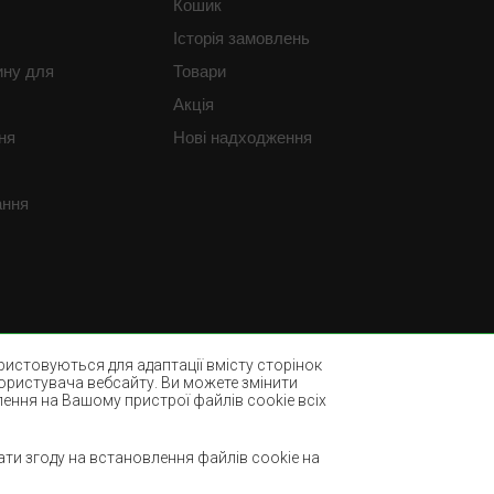
Кошик
Історія замовлень
ину для
Товари
Акція
ня
Нові надходження
ання
истовуються для адаптації вмісту сторінок
користувача вебсайту. Ви можете змінити
лення на Вашому пристрої файлів cookie всіх
Пляшково-зелені килими
ми
Світло-коричневі килими
ти згоду на встановлення файлів cookie на
М'ятні килими