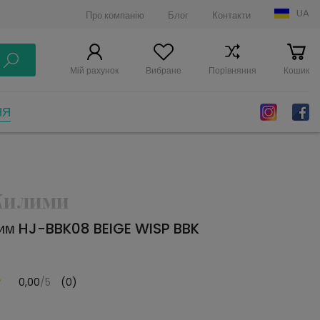
UA
Про компанію
Блог
Контакти
Мій рахунок
Вибране
Порівняння
Кошик
НЯ
 Килими
им HJ-BBK08 BEIGE WISP BBK
0,00
/5
(0)