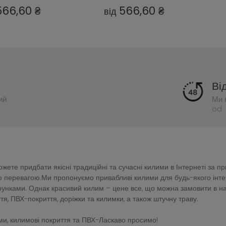
566,60 ₴
566,60 ₴
від
Ві
ий
Ми 
od 
ете придбати якісні традиційні та сучасні килими в Інтернеті за п
перевагою.Ми пропонуємо привабливі килими для будь-якого інтер'є
зерунками. Однак красивий килим – цене все, що можна замовити в 
тя, ПВХ-покриття, доріжки та килимки, а також штучну траву.
и, килимові покриття та ПВХ-Ласкаво просимо!