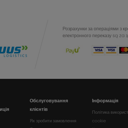
Розрахунки за операціями з к
електронного переказу
są za 
Обслуговування
Інформація
иція
клієнтів
Політика викорис
Як зробити замовлення
cookie