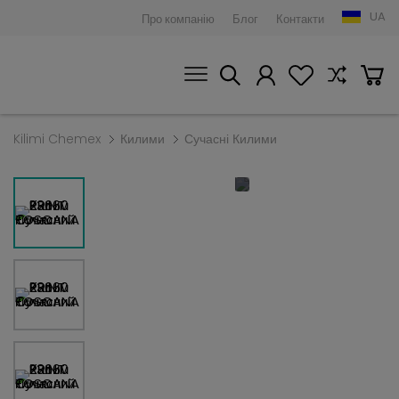
UA
Про компанію
Блог
Контакти
Kilimi Chemex
Килими
Сучасні Килими