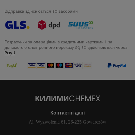
Відправка здійснюється za засобами:
Розрахунки за операціями з кредитними картками i за
допомогою електронного переказу
są za здійснюються через
PayU
КИЛИМИ
CHEMEX
Контактні дані
Al. Wyzwolenia 61, 26-225 Gowarczów