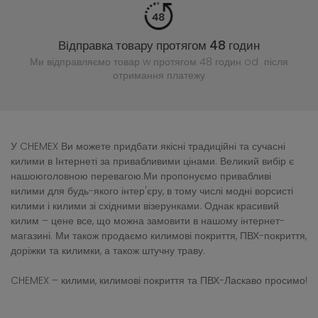
Відправка товару протягом 48 годин
Ми відправляємо товар w протягом 48 годин
od після
отримання платежу
У CHEMEX Ви можете придбати якісні традиційні та сучасні
килими в Інтернеті за привабливими цінами. Великий вибір є
нашоюголовною перевагою.Ми пропонуємо привабливі
килими для будь-якого інтер'єру, в тому числі модні ворсисті
килими і килими зі східними візерунками. Однак красивий
килим – цене все, що можна замовити в нашому інтернет-
магазині. Ми також продаємо килимові покриття, ПВХ-покриття,
доріжки та килимки, а також штучну траву.
CHEMEX – килими, килимові покриття та ПВХ-Ласкаво просимо!