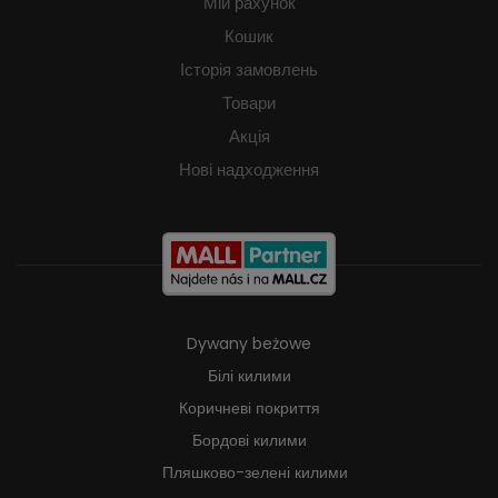
Мій рахунок
Кошик
Історія замовлень
Товари
Акція
Нові надходження
Dywany beżowe
Білі килими
Коричневі покриття
Бордові килими
Пляшково-зелені килими