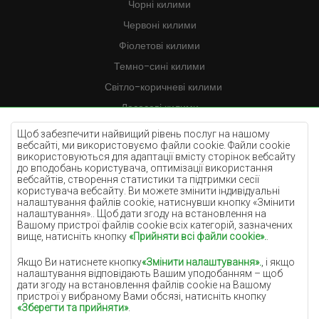
Чорні килими
Червоні килими
Фіолетові килими
Темно-сині килими
Світло-коричневі килими
Лососеві килими
Кремові килими
Щоб забезпечити найвищий рівень послуг на нашому
вебсайті, ми використовуємо файли cookie. Файли cookie
Бузкові килими
використовуються для адаптації вмісту сторінок вебсайту
до вподобань користувача, оптимізації використання
Жовті килими
вебсайтів, створення статистики та підтримки сесії
М'ятні килими
користувача вебсайту. Ви можете змінити індивідуальні
налаштування файлів cookie, натиснувши кнопку «Змінити
Блакитні килими
налаштування».. Щоб дати згоду на встановлення на
Вашому пристрої файлів cookie всіх категорій, зазначених
Помаранчеві килими
вище, натисніть кнопку
«Прийняти всі файли cookie».
.
Рожеві килими
Якщо Ви натиснете кнопку
«Змінити налаштування».
, і якщо
Сірі покриття
налаштування відповідають Вашим уподобанням – щоб
дати згоду на встановлення файлів cookie на Вашому
Теракотові покриття
пристрої у вибраному Вами обсязі, натисніть кнопку
«Зберегти та прийняти»
.
Зелені покриття