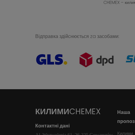
CHEMEX – килим
Відправка здійснюється za засобами:
КИЛИМИ
CHEMEX
Наша
пропоз
Контактні дані
Килими
Al. Wyzwolenia 61, 26-225 Gowarczów