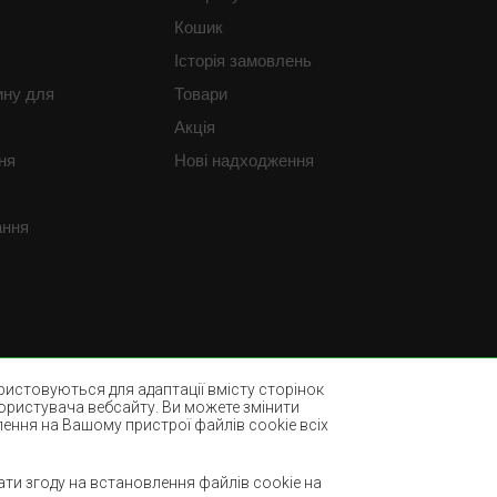
Кошик
Історія замовлень
ину для
Товари
Акція
ня
Нові надходження
ання
истовуються для адаптації вмісту сторінок
користувача вебсайту. Ви можете змінити
лення на Вашому пристрої файлів cookie всіх
Пляшково-зелені килими
ми
Світло-коричневі килими
ти згоду на встановлення файлів cookie на