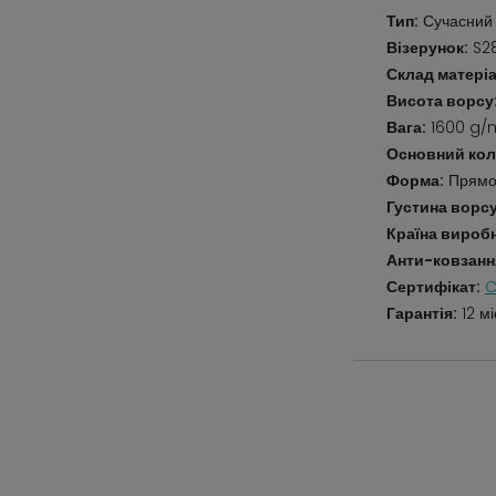
Тип:
Сучасний
Візерунок:
S28
Склад матеріа
Висота ворсу
Вага:
1600 g/
Основний кол
Форма:
Прямо
Густина ворсу
Країна вироб
Анти-ковзанн
Сертифікат:
C
Гарантія:
12 мі