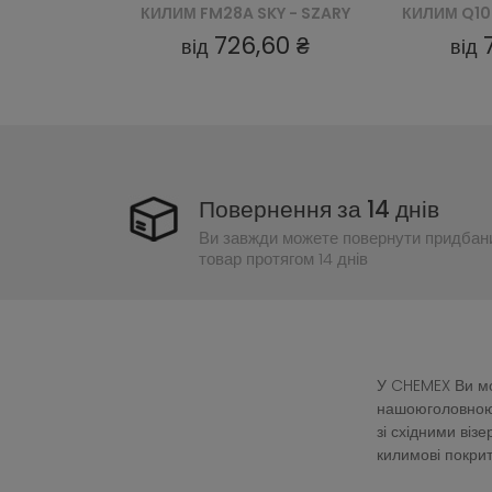
Y - SZARY
КИЛИМ Q100A SKY - KREMOWY
60 ₴
726,60 ₴
від
від
Повернення за 14 днів
Ви завжди можете повернути придбан
товар протягом 14 днів
У CHEMEX Ви мож
нашоюголовною 
зі східними ві
килимові покрит