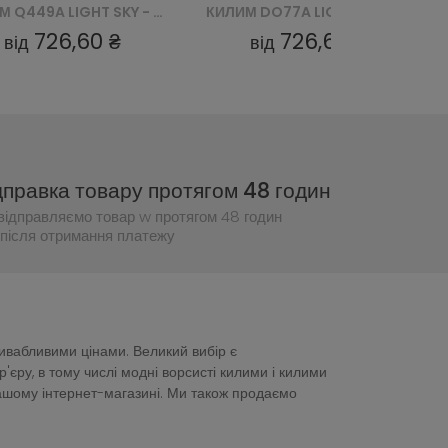
КИЛИМ DO77A LIGHT SKY - SZARY
КИЛИМ DO77B LIGHT SKY - SZARY
726,60 ₴
726,60 ₴
від
від
дправка товару протягом 48 годин
відправляємо товар w протягом 48 годин
після отримання платежу
ривабливими цінами. Великий вибір є
ру, в тому числі модні ворсисті килими і килими
нашому інтернет-магазині. Ми також продаємо