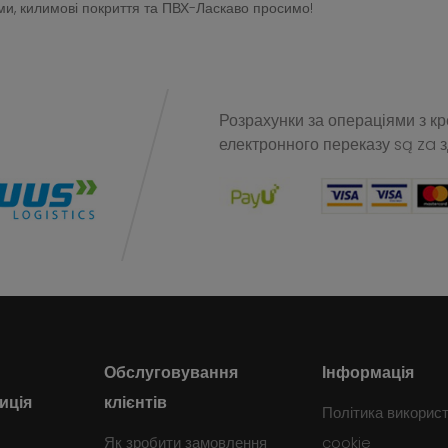
и, килимові покриття та ПВХ-Ласкаво просимо!
Розрахунки за операціями з к
електронного переказу
są za 
Обслуговування
Інформація
иція
клієнтів
Політика викорис
Як зробити замовлення
cookie