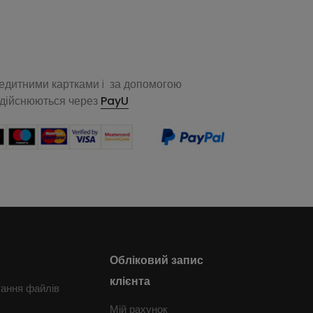
редитними картками i за допомогою
здійснюються через
PayU
Обліковий запис
клієнта
тання файлів
Мій рахунок