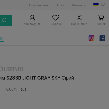
UA
Про компанію
Блог
Контакти
Мій рахунок
Вибране
Порівняння
Кошик
НЯ
 Килими
им S283B LIGHT GRAY SKY Сірий
0,00
/5
(0)