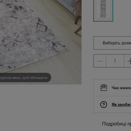
Виберіть розм
 курсор миші, щоб збільшити
Час вико
Як зроби
Подробиці п