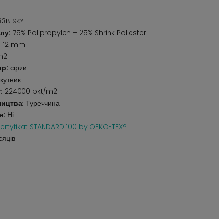
3B SKY
лу:
75% Polipropylen + 25% Shrink Poliester
:
12 mm
m2
ір:
сірий
кутник
:
224000 pkt/m2
ництва:
Туреччина
я:
Ні
ertyfikat STANDARD 100 by OEKO-TEX®
сяців