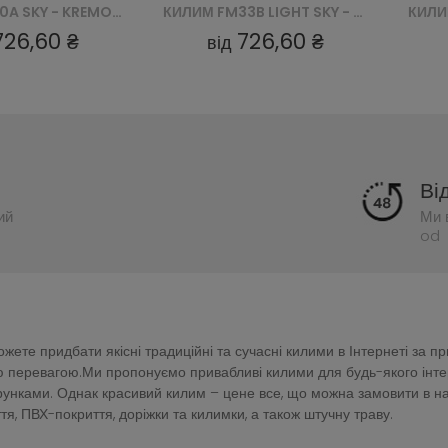
КИЛИМ FM33B LIGHT SKY - SZARY
КИЛИМ Q449A LIGHT SKY - SZARY
726,60 ₴
726,60 ₴
від
Ві
ий
Ми 
od 
ете придбати якісні традиційні та сучасні килими в Інтернеті за п
перевагою.Ми пропонуємо привабливі килими для будь-якого інтер'є
зерунками. Однак красивий килим – цене все, що можна замовити в 
тя, ПВХ-покриття, доріжки та килимки, а також штучну траву.