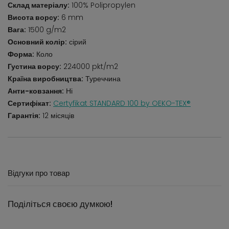
Склад матеріалу:
100% Polipropylen
Висота ворсу:
6 mm
Вага:
1500 g/m2
Основний колір:
сірий
Форма:
Коло
Густина ворсу:
224000 pkt/m2
Країна виробництва:
Туреччина
Анти-ковзання:
Ні
Сертифікат:
Certyfikat STANDARD 100 by OEKO-TEX®
Гарантія:
12 місяців
Відгуки про товар
Поділіться своєю думкою!