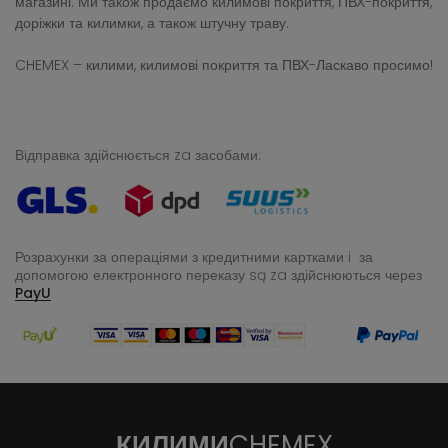
магазині. Ми також продаємо килимові покриття, ПВХ-покриття,
доріжки та килимки, а також штучну траву.
CHEMEX – килими, килимові покриття та ПВХ-Ласкаво просимо!
Відправка здійснюється za засобами:
Розрахунки за операціями з кредитними картками i за
допомогою електронного переказу
są za здійснюються через
PayU
КИЛИМИ
CHEMEX