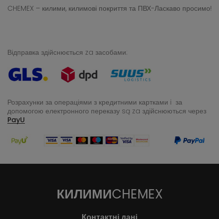
CHEMEX – килими, килимові покриття та ПВХ-Ласкаво просимо!
Відправка здійснюється za засобами:
Розрахунки за операціями з кредитними картками i за
допомогою електронного переказу
są za здійснюються через
PayU
КИЛИМИ
CHEMEX
Контактні дані