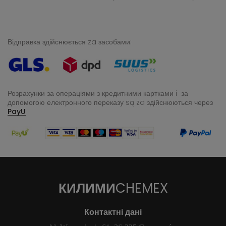
Відправка здійснюється za засобами:
Розрахунки за операціями з кредитними картками i за
допомогою електронного переказу
są za здійснюються через
PayU
КИЛИМИ
CHEMEX
Контактні дані