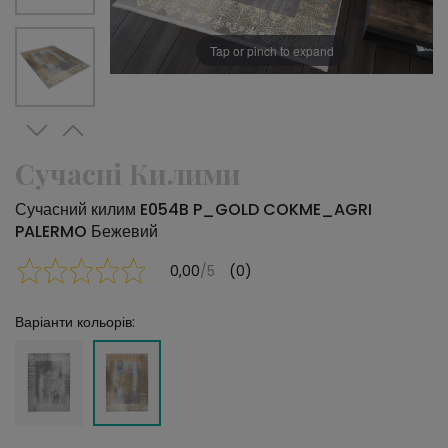
Tap or pinch to expand
Сучасні Килими
Сучасний килим E054B P_GOLD COKME_AGRI
PALERMO Бежевий
0,00
/5
(0)
Варіанти кольорів: