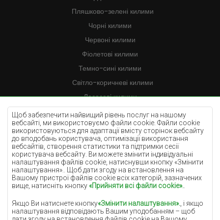
Пляшково-зелені килими
Чорні килими
Червоні килими
Фіолетові килими
Темно-сині килими
Світло-коричневі килими
Лососеві килими
Кремові килими
Щоб забезпечити найвищий рівень послуг на нашому
вебсайті, ми використовуємо файли cookie. Файли cookie
Бузкові килими
використовуються для адаптації вмісту сторінок вебсайту
до вподобань користувача, оптимізації використання
Жовті килими
вебсайтів, створення статистики та підтримки сесії
М'ятні килими
користувача вебсайту. Ви можете змінити індивідуальні
налаштування файлів cookie, натиснувши кнопку «Змінити
Блакитні килими
налаштування».. Щоб дати згоду на встановлення на
Вашому пристрої файлів cookie всіх категорій, зазначених
Помаранчеві килими
вище, натисніть кнопку
«Прийняти всі файли cookie».
.
Рожеві килими
Якщо Ви натиснете кнопку
«Змінити налаштування».
, і якщо
Сірі покриття
налаштування відповідають Вашим уподобанням – щоб
дати згоду на встановлення файлів cookie на Вашому