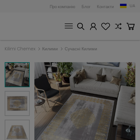
UA
Про компанію
Блог
Контакти
Kilimi Chemex
Килими
Сучасні Килими