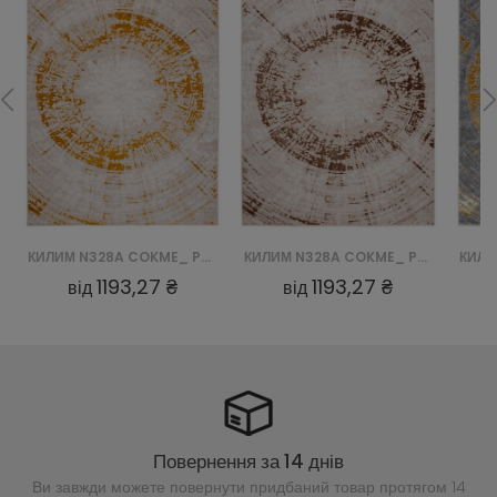
КИЛИМ N328A COKME_ PES_ PALERMO - BEŻOWY, ZŁOTY
КИЛИМ N328A COKME_ PES_ PALERMO - BEŻOWY, BRĄZOWY
1193,27 ₴
1193,27 ₴
від
від
Повернення за 14 днів
Ви завжди можете повернути придбаний
товар протягом 14