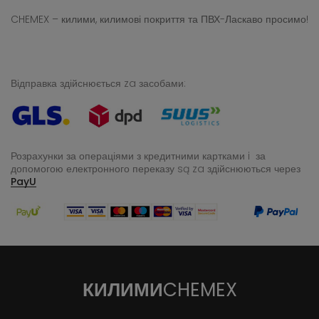
CHEMEX – килими, килимові покриття та ПВХ-Ласкаво просимо!
Відправка здійснюється za засобами:
Розрахунки за операціями з кредитними картками i за
допомогою електронного переказу
są za здійснюються через
PayU
КИЛИМИ
CHEMEX