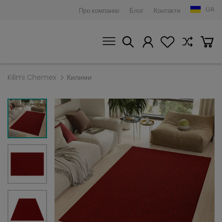
UA
Про компанію
Блог
Контакти
Kilimi Chemex
Килими