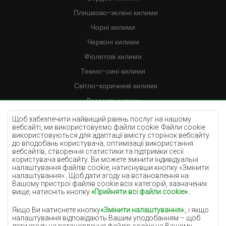
Пляшково-зелені килими
Чорні килими
Червоні килими
Фіолетові килими
Темно-сині килими
Світло-коричневі килими
Лососеві килими
Кремові килими
Щоб забезпечити найвищий рівень послуг на нашому
вебсайті, ми використовуємо файли cookie. Файли cookie
Бузкові килими
використовуються для адаптації вмісту сторінок вебсайту
до вподобань користувача, оптимізації використання
Жовті килими
вебсайтів, створення статистики та підтримки сесії
М'ятні килими
користувача вебсайту. Ви можете змінити індивідуальні
налаштування файлів cookie, натиснувши кнопку «Змінити
Блакитні килими
налаштування».. Щоб дати згоду на встановлення на
Вашому пристрої файлів cookie всіх категорій, зазначених
Помаранчеві килими
вище, натисніть кнопку
«Прийняти всі файли cookie».
.
Рожеві килими
Якщо Ви натиснете кнопку
«Змінити налаштування».
, і якщо
Сірі покриття
налаштування відповідають Вашим уподобанням – щоб