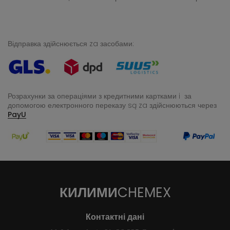
Відправка здійснюється za засобами:
Розрахунки за операціями з кредитними картками i за
допомогою електронного переказу
są za здійснюються через
PayU
КИЛИМИ
CHEMEX
Контактні дані