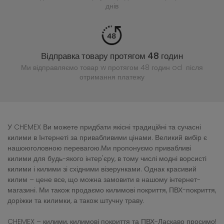
днів
Відправка товару протягом 48 годин
Ми відправляємо товар w протягом 48 годин
od після
отримання платежу
У CHEMEX Ви можете придбати якісні традиційні та сучасні
килими в Інтернеті за привабливими цінами. Великий вибір є
нашоюголовною перевагою.Ми пропонуємо привабливі
килими для будь-якого інтер'єру, в тому числі модні ворсисті
килими і килими зі східними візерунками. Однак красивий
килим – цене все, що можна замовити в нашому інтернет-
магазині. Ми також продаємо килимові покриття, ПВХ-покриття,
доріжки та килимки, а також штучну траву.
CHEMEX – килими, килимові покриття та ПВХ-Ласкаво просимо!