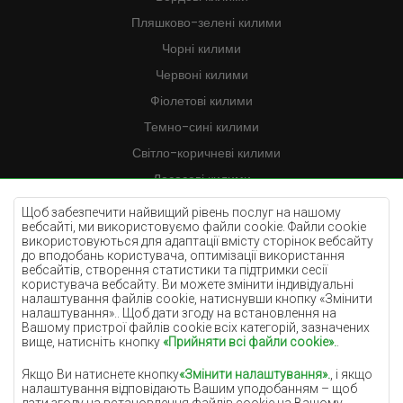
Пляшково-зелені килими
Чорні килими
Червоні килими
Фіолетові килими
Темно-сині килими
Світло-коричневі килими
Лососеві килими
Кремові килими
Щоб забезпечити найвищий рівень послуг на нашому
вебсайті, ми використовуємо файли cookie. Файли cookie
Бузкові килими
використовуються для адаптації вмісту сторінок вебсайту
до вподобань користувача, оптимізації використання
Жовті килими
вебсайтів, створення статистики та підтримки сесії
М'ятні килими
користувача вебсайту. Ви можете змінити індивідуальні
налаштування файлів cookie, натиснувши кнопку «Змінити
Блакитні килими
налаштування».. Щоб дати згоду на встановлення на
Вашому пристрої файлів cookie всіх категорій, зазначених
Помаранчеві килими
вище, натисніть кнопку
«Прийняти всі файли cookie».
.
Рожеві килими
Якщо Ви натиснете кнопку
«Змінити налаштування».
, і якщо
Сірі покриття
налаштування відповідають Вашим уподобанням – щоб