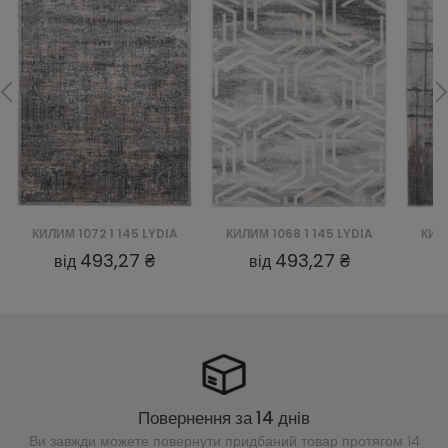
КИЛИМ 1072 1 145 LYDIA
КИЛИМ 1068 1 145 LYDIA
КИЛИ
493,27 ₴
493,27 ₴
від
від
Повернення за 14 днів
Ви завжди можете повернути придбаний
товар протягом 14