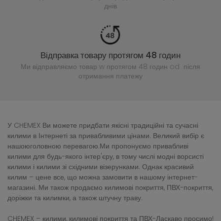
днів
Відправка товару протягом 48 годин
Ми відправляємо товар w протягом 48 годин
od після
отримання платежу
У CHEMEX Ви можете придбати якісні традиційні та сучасні
килими в Інтернеті за привабливими цінами. Великий вибір є
нашоюголовною перевагою.Ми пропонуємо привабливі
килими для будь-якого інтер'єру, в тому числі модні ворсисті
килими і килими зі східними візерунками. Однак красивий
килим – цене все, що можна замовити в нашому інтернет-
магазині. Ми також продаємо килимові покриття, ПВХ-покриття,
доріжки та килимки, а також штучну траву.
CHEMEX – килими, килимові покриття та ПВХ-Ласкаво просимо!