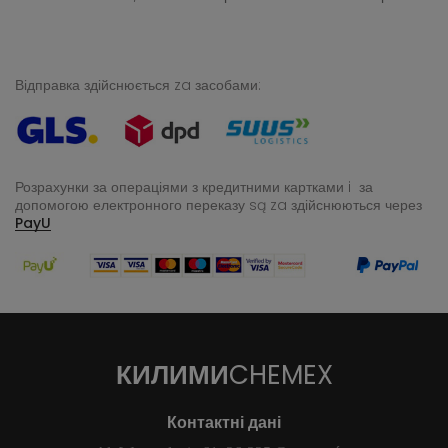
Відправка здійснюється za засобами:
Розрахунки за операціями з кредитними картками i за
допомогою електронного переказу
są za здійснюються через
PayU
КИЛИМИ
CHEMEX
Контактні дані