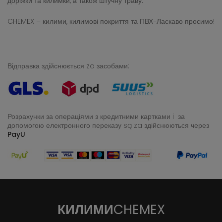
доріжки та килимки, а також штучну траву.
CHEMEX – килими, килимові покриття та ПВХ-Ласкаво просимо!
Відправка здійснюється za засобами:
Розрахунки за операціями з кредитними картками i за
допомогою електронного переказу
są za здійснюються через
PayU
КИЛИМИ
CHEMEX