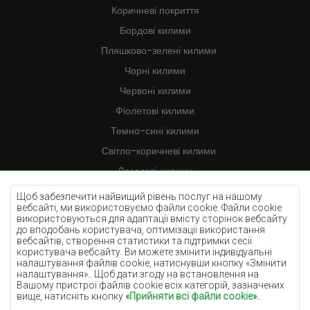
Коричневі покриття
Бордові килими
Пляшково-зелені килими
Чорні килими
Червоні килими
Фіолетові килими
Темно-сині килими
Світло-коричневі килими
Лососеві килими
Кремові килими
Щоб забезпечити найвищий рівень послуг на нашому
вебсайті, ми використовуємо файли cookie. Файли cookie
Бузкові килими
використовуються для адаптації вмісту сторінок вебсайту
до вподобань користувача, оптимізації використання
Жовті килими
вебсайтів, створення статистики та підтримки сесії
М'ятні килими
користувача вебсайту. Ви можете змінити індивідуальні
налаштування файлів cookie, натиснувши кнопку «Змінити
Блакитні килими
налаштування».. Щоб дати згоду на встановлення на
Вашому пристрої файлів cookie всіх категорій, зазначених
Помаранчеві килими
вище, натисніть кнопку
«Прийняти всі файли cookie».
.