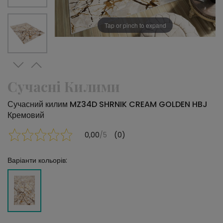
Tap or pinch to expand
Сучасні Килими
Сучасний килим MZ34D SHRNIK CREAM GOLDEN HBJ
Кремовий
0,00
/5
(0)
Варіанти кольорів: