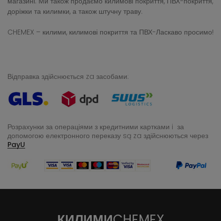
магазині. Ми також продаємо килимові покриття, ПВХ-покриття,
доріжки та килимки, а також штучну траву.
CHEMEX – килими, килимові покриття та ПВХ-Ласкаво просимо!
Відправка здійснюється za засобами:
Розрахунки за операціями з кредитними картками i за
допомогою електронного переказу
są za здійснюються через
PayU
КИЛИМИ
CHEMEX