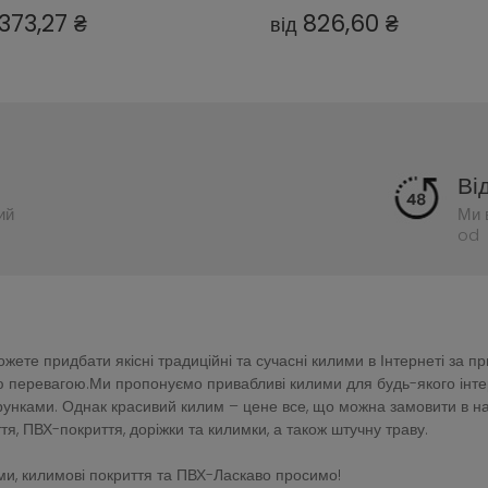
1373,27 ₴
826,60 ₴
від
Ві
ий
Ми 
od 
ете придбати якісні традиційні та сучасні килими в Інтернеті за п
перевагою.Ми пропонуємо привабливі килими для будь-якого інтер'є
зерунками. Однак красивий килим – цене все, що можна замовити в 
тя, ПВХ-покриття, доріжки та килимки, а також штучну траву.
и, килимові покриття та ПВХ-Ласкаво просимо!