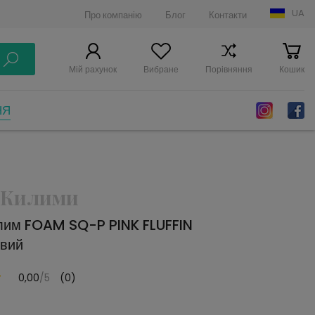
UA
Про компанію
Блог
Контакти
Мій рахунок
Вибране
Порівняння
Кошик
НЯ
 Килими
лим FOAM SQ-P PINK FLUFFIN
вий
0,00
/5
(0)