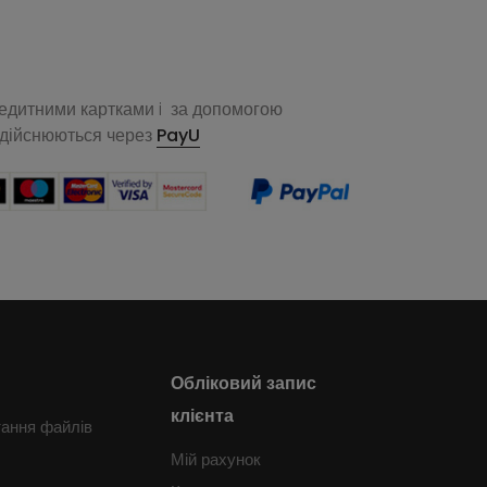
редитними картками i за допомогою
здійснюються через
PayU
Обліковий запис
клієнта
тання файлів
Мій рахунок