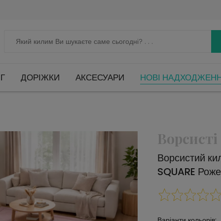
Г
ДОРІЖКИ
АКСЕСУАРИ
НОВІ НАДХОДЖЕН
Ворсисті
Ворсистий ки
SQUARE Роже
Варіанти кольорів: