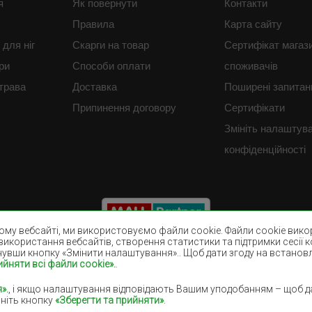
я
Як повернути
Контакти
Правила
Карта сайту
для ніг
Скарги на товар
Сертифікат магаз
ри
Способи оплати
споживачів
трава
Доставка
Поширені запитан
Припинення договору
Сертифікати
Змініть налаштув
конфіденційності
му вебсайті, ми використовуємо файли cookie. Файли cookie викор
використання вебсайтів, створення статистики та підтримки сесії 
нувши кнопку «Змінити налаштування».. Щоб дати згоду на встанов
ийняти всі файли cookie».
.
Коричневі покриття
Бордові килими
Фіолетові килими
Темно-сині кили
».
, і якщо налаштування відповідають Вашим уподобанням – щоб да
ніть кнопку
«Зберегти та прийняти»
.
Бузкові килими
Жовті килими