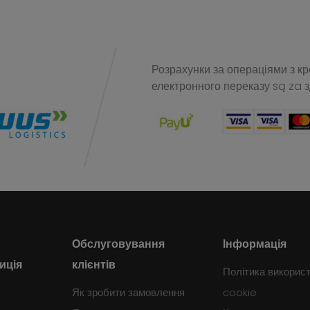
Розрахунки за операціями з к
електронного переказу
są za 
Обслуговування
Інформація
иція
клієнтів
Політика викорис
Як зробити замовлення
cookie