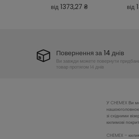
27 ₴
1373,27 ₴
від
від
Повернення за 14 днів
Ви завжди можете повернути придбан
товар протягом 14 днів
У CHEMEX Ви мож
нашоюголовною 
зі східними ві
килимові покрит
CHEMEX – килим