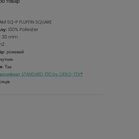
ро товар
M SQ-P FLUFFIN SQUARE
лу:
100% Poliester
:
30 mm
m2
ір:
рожевий
кутник
я:
Так
ертифікат STANDARD 100 by OEKO-TEX®
сяців