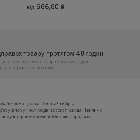
566,60 ₴
1973,27 
від
від
дправка товару протягом 48 годин
відправляємо товар w протягом 48 годин
після отримання платежу
ривабливими цінами. Великий вибір є
ру, в тому числі модні ворсисті килими і килими
нашому інтернет-магазині. Ми також продаємо