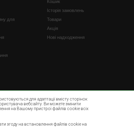
Кошик
Історія замовлень
ину для
Товари
Акція
ня
Нові надходження
ання
истовуються для адаптації вмісту сторінок
користувача вебсайту. Ви можете змінити
лення на Вашому пристрої файлів cookie всіх
Пляшково-зелені килими
ми
Світло-коричневі килими
ти згоду на встановлення файлів cookie на
М'ятні килими