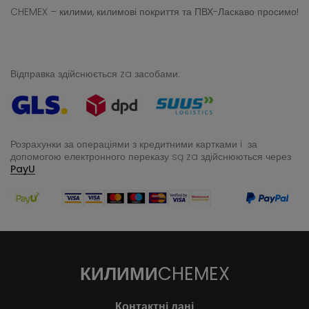
CHEMEX – килими, килимові покриття та ПВХ-Ласкаво просимо!
Відправка здійснюється za засобами:
Розрахунки за операціями з кредитними картками i за
допомогою електронного переказу
są za здійснюються через
PayU
КИЛИМИ
CHEMEX
Контактні дані