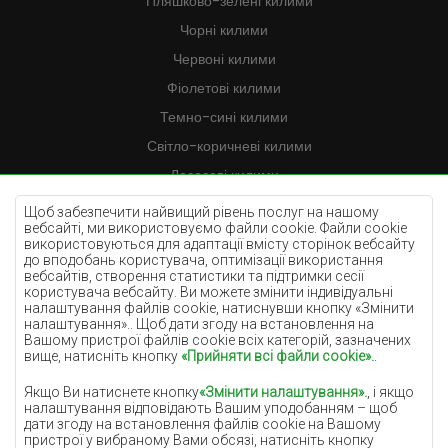
Пляшково-зелені килими
Чорні килими
Червоні килими
Фіолетові килими
Темно-сині килими
Світло-коричневі килими
Лососеві килими
Кремові килими
Щоб забезпечити найвищий рівень послуг на нашому
вебсайті, ми використовуємо файли cookie. Файли cookie
Бузкові килими
використовуються для адаптації вмісту сторінок вебсайту
до вподобань користувача, оптимізації використання
Жовті килими
вебсайтів, створення статистики та підтримки сесії
М'ятні килими
користувача вебсайту. Ви можете змінити індивідуальні
налаштування файлів cookie, натиснувши кнопку «Змінити
Блакитні килими
налаштування».. Щоб дати згоду на встановлення на
Вашому пристрої файлів cookie всіх категорій, зазначених
Помаранчеві килими
вище, натисніть кнопку
«Прийняти всі файли cookie».
.
Рожеві килими
Якщо Ви натиснете кнопку
«Змінити налаштування».
, і якщо
Сірі покриття
налаштування відповідають Вашим уподобанням – щоб
дати згоду на встановлення файлів cookie на Вашому
Теракотові покриття
пристрої у вибраному Вами обсязі, натисніть кнопку