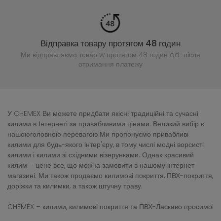
Відправка товару протягом 48 годин
Ми відправляємо товар w протягом 48 годин
od після
отримання платежу
У CHEMEX Ви можете придбати якісні традиційні та сучасні
килими в Інтернеті за привабливими цінами. Великий вибір є
нашоюголовною перевагою.Ми пропонуємо привабливі
килими для будь-якого інтер'єру, в тому числі модні ворсисті
килими і килими зі східними візерунками. Однак красивий
килим – цене все, що можна замовити в нашому інтернет-
магазині. Ми також продаємо килимові покриття, ПВХ-покриття,
доріжки та килимки, а також штучну траву.
CHEMEX – килими, килимові покриття та ПВХ-Ласкаво просимо!