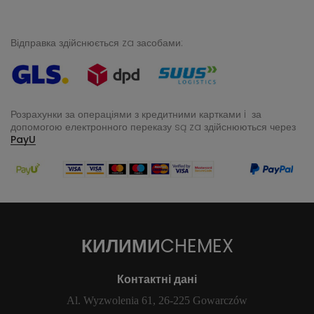
Відправка здійснюється za засобами:
Розрахунки за операціями з кредитними картками i за
допомогою електронного переказу
są za здійснюються через
PayU
КИЛИМИ
CHEMEX
Контактні дані
Al. Wyzwolenia 61, 26-225 Gowarczów