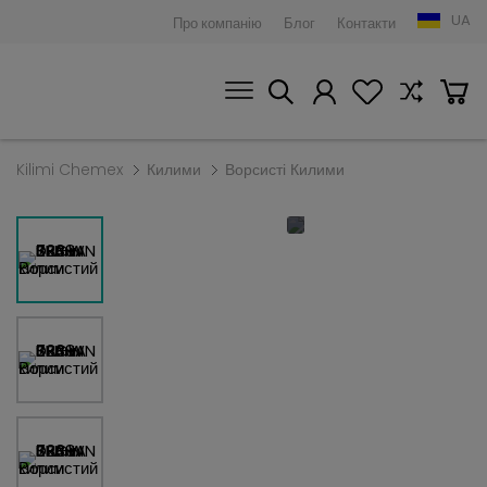
UA
Про компанію
Блог
Контакти
Kilimi Chemex
Килими
Ворсисті Килими