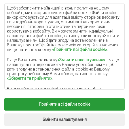
Кремові килими
Щоб забезпечити найвищий рівень послуг на нашому
вебсайті, ми використовуємо файли cookie. Файли cookie
Бузкові килими
використовуються для адаптації вмісту сторінок вебсайту
до вподобань користувача, оптимізації використання
Жовті килими
вебсайтів, створення статистики та підтримки сесії
М'ятні килими
користувача вебсайту. Ви можете змінити індивідуальні
налаштування файлів cookie, натиснувши кнопку «Змінити
Блакитні килими
налаштування».. Щоб дати згоду на встановлення на
Вашому пристрої файлів cookie всіх категорій, зазначених
Помаранчеві килими
вище, натисніть кнопку
«Прийняти всі файли cookie».
.
Рожеві килими
Якщо Ви натиснете кнопку
«Змінити налаштування».
, і якщо
Сірі покриття
налаштування відповідають Вашим уподобанням – щоб
дати згоду на встановлення файлів cookie на Вашому
Теракотові покриття
пристрої у вибраному Вами обсязі, натисніть кнопку
«Зберегти та прийняти»
.
Зелені покриття
В тому обсязі, в якому файли cookie містять Ваші
Золоті покриття
персональні дані, підставою для їх обробки є законний
інтерес адміністратора персональних даних
(DYWANYCHEMEX) або третіх сторін у формі забезпечення
Прийняти всі файли cookie
високоякісних послуг, що надаються на нашому вебсайті, і
маркетингової діяльності адміністратора персональних
Copyright 2022
Килими Chemex.
Всі права захищені.
даних. та його довірених партнерів.
Реалізація:
www.dimax.pl
Змінити налаштування
Додаткову інформацію про файли cookie та обробку