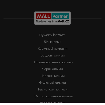
Dywany beżowe
Білі килими
Коричневі покриття
Бордові килими
Пляшково-зелені килими
Чорні килими
Червоні килими
Фіолетові килими
Темно-сині килими
Світло-коричневі килими
Лососеві килими