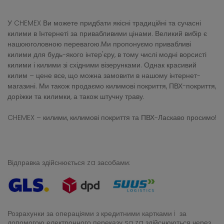
У CHEMEX Ви можете придбати якісні традиційні та сучасні
килими в Інтернеті за привабливими цінами. Великий вибір є
нашоюголовною перевагою.Ми пропонуємо привабливі
килими для будь-якого інтер'єру, в тому числі модні ворсисті
килими і килими зі східними візерунками. Однак красивий
килим – цене все, що можна замовити в нашому інтернет-
магазині. Ми також продаємо килимові покриття, ПВХ-покриття,
доріжки та килимки, а також штучну траву.
CHEMEX – килими, килимові покриття та ПВХ-Ласкаво просимо!
Відправка здійснюється za засобами:
Розрахунки за операціями з кредитними картками i за
допомогою електронного переказу
są za здійснюються через