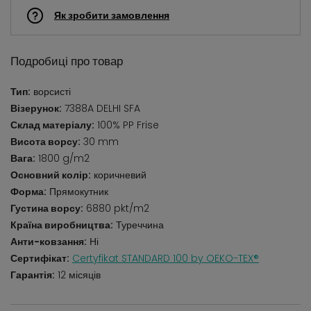
Як зробити замовлення
Подробиці про товар
Тип:
ворсисті
Візерунок:
7388A DELHI SFA
Склад матеріалу:
100% PP Frise
Висота ворсу:
30 mm
Вага:
1800 g/m2
Основний колір:
коричневий
Форма:
Прямокутник
Густина ворсу:
6880 pkt/m2
Країна виробництва:
Туреччина
Анти-ковзання:
Ні
Сертифікат:
Certyfikat STANDARD 100 by OEKO-TEX®
Гарантія:
12 місяців