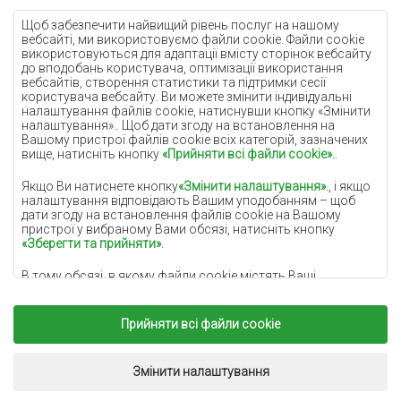
Кремові килими
Щоб забезпечити найвищий рівень послуг на нашому
вебсайті, ми використовуємо файли cookie. Файли cookie
Бузкові килими
використовуються для адаптації вмісту сторінок вебсайту
до вподобань користувача, оптимізації використання
Жовті килими
вебсайтів, створення статистики та підтримки сесії
М'ятні килими
користувача вебсайту. Ви можете змінити індивідуальні
налаштування файлів cookie, натиснувши кнопку «Змінити
Блакитні килими
налаштування».. Щоб дати згоду на встановлення на
Вашому пристрої файлів cookie всіх категорій, зазначених
Помаранчеві килими
вище, натисніть кнопку
«Прийняти всі файли cookie».
.
Рожеві килими
Якщо Ви натиснете кнопку
«Змінити налаштування».
, і якщо
Сірі покриття
налаштування відповідають Вашим уподобанням – щоб
дати згоду на встановлення файлів cookie на Вашому
Теракотові покриття
пристрої у вибраному Вами обсязі, натисніть кнопку
«Зберегти та прийняти»
.
Зелені покриття
В тому обсязі, в якому файли cookie містять Ваші
Золоті покриття
персональні дані, підставою для їх обробки є законний
інтерес адміністратора персональних даних
(DYWANYCHEMEX) або третіх сторін у формі забезпечення
Прийняти всі файли cookie
високоякісних послуг, що надаються на нашому вебсайті, і
маркетингової діяльності адміністратора персональних
Copyright 2022
Килими Chemex.
Всі права захищені.
даних. та його довірених партнерів.
Реалізація:
www.dimax.pl
Змінити налаштування
Додаткову інформацію про файли cookie та обробку