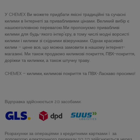
У CHEMEX Ви можете придбати якісні традиційні та сучасні
килими в Інтернеті за привабливими цінами. Великий вибір є
нашоюголовною перевагою.Ми пропонуємо привабливі
килими для будь-якого інтер'єру, в тому числі модні ворсисті
килими і килими зі східними візерунками. Однак красивий
килим – цене все, що можна замовити в нашому інтернет-
магазині. Ми також продаємо килимові покриття, ПВХ-покриття,
доріжки та килимки, а також штучну траву.
CHEMEX – килими, килимові покриття та ПВХ-Ласкаво просимо!
Відправка здійснюється za засобами:
Розрахунки за операціями з кредитними картками i за
допомогою електронного переказу
są za здійснюються через