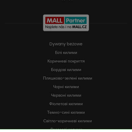
Dywany beżowe
Білі килими
Коричневі покриття
Бордові килими
Пляшково-зелені килими
Чорні килими
Червоні килими
Фіолетові килими
Темно-сині килими
Світло-коричневі килими
Лососеві килими