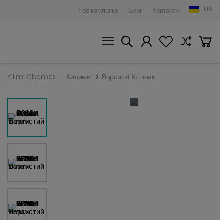
UA
Про компанію
Блог
Контакти
Kilimi Chemex
Килими
Ворсисті Килими