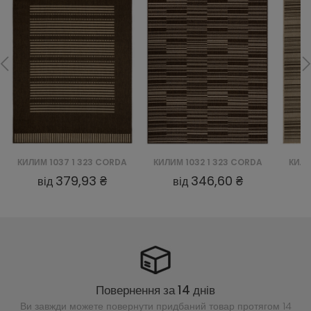
КИЛИМ 1037 1 323 CORDA
КИЛИМ 1032 1 323 CORDA
КИЛИ
379,93 ₴
346,60 ₴
від
від
Повернення за 14 днів
Ви завжди можете повернути придбаний
товар протягом 14