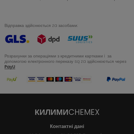
Відправка здійснюється za засобами:
Розрахунки за операціями з кредитними картками i за
допомогою електронного переказу
są za здійснюються через
PayU
КИЛИМИ
CHEMEX
Контактні дані