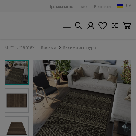
UA
Про компанію
Блог
Контакти
Kilimi Chemex
Килими
Килими зі шнура