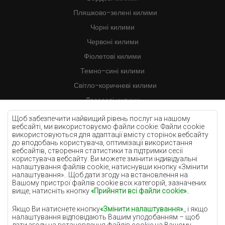
Пляшково-зелені килими
Чорні килими
Червоні килими
Фіолетові килими
Темно-сині килими
Світло-коричневі килими
Лососеві килими
Кремові килими
Щоб забезпечити найвищий рівень послуг на нашому
вебсайті, ми використовуємо файли cookie. Файли cookie
Бузкові килими
використовуються для адаптації вмісту сторінок вебсайту
до вподобань користувача, оптимізації використання
Жовті килими
вебсайтів, створення статистики та підтримки сесії
М'ятні килими
користувача вебсайту. Ви можете змінити індивідуальні
налаштування файлів cookie, натиснувши кнопку «Змінити
Блакитні килими
налаштування».. Щоб дати згоду на встановлення на
Вашому пристрої файлів cookie всіх категорій, зазначених
Помаранчеві килими
вище, натисніть кнопку
«Прийняти всі файли cookie».
.
Рожеві килими
Якщо Ви натиснете кнопку
«Змінити налаштування».
, і якщо
Сірі покриття
налаштування відповідають Вашим уподобанням – щоб