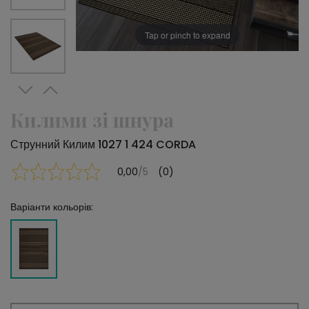
Tap or pinch to expand
Килими зі шнура
Струнний Килим 1027 1 424 CORDA
0,00
/5
(0)
Варіанти кольорів: