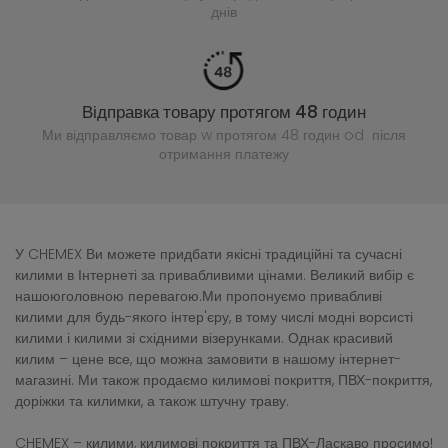
днів
Відправка товару протягом 48 годин
Ми відправляємо товар w протягом 48 годин
od після
отримання платежу
У CHEMEX Ви можете придбати якісні традиційні та сучасні
килими в Інтернеті за привабливими цінами. Великий вибір є
нашоюголовною перевагою.Ми пропонуємо привабливі
килими для будь-якого інтер'єру, в тому числі модні ворсисті
килими і килими зі східними візерунками. Однак красивий
килим – цене все, що можна замовити в нашому інтернет-
магазині. Ми також продаємо килимові покриття, ПВХ-покриття,
доріжки та килимки, а також штучну траву.
CHEMEX – килими, килимові покриття та ПВХ-Ласкаво просимо!