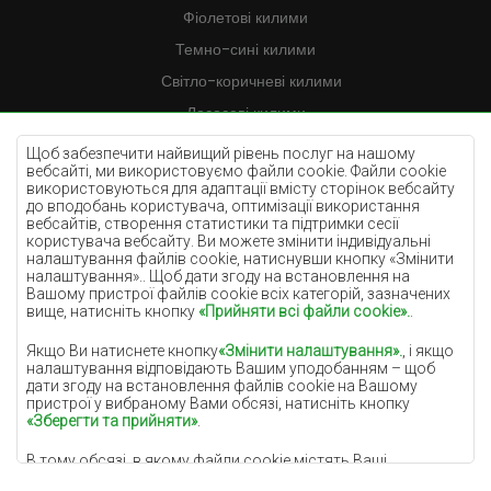
Фіолетові килими
Темно-сині килими
Світло-коричневі килими
Лососеві килими
Кремові килими
Щоб забезпечити найвищий рівень послуг на нашому
вебсайті, ми використовуємо файли cookie. Файли cookie
Бузкові килими
використовуються для адаптації вмісту сторінок вебсайту
до вподобань користувача, оптимізації використання
Жовті килими
вебсайтів, створення статистики та підтримки сесії
М'ятні килими
користувача вебсайту. Ви можете змінити індивідуальні
налаштування файлів cookie, натиснувши кнопку «Змінити
Блакитні килими
налаштування».. Щоб дати згоду на встановлення на
Вашому пристрої файлів cookie всіх категорій, зазначених
Помаранчеві килими
вище, натисніть кнопку
«Прийняти всі файли cookie».
.
Рожеві килими
Якщо Ви натиснете кнопку
«Змінити налаштування».
, і якщо
Сірі покриття
налаштування відповідають Вашим уподобанням – щоб
дати згоду на встановлення файлів cookie на Вашому
Теракотові покриття
пристрої у вибраному Вами обсязі, натисніть кнопку
«Зберегти та прийняти»
.
Зелені покриття
В тому обсязі, в якому файли cookie містять Ваші
Золоті покриття
персональні дані, підставою для їх обробки є законний