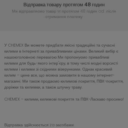
Відправка товару протягом 48 годин
Ми відправляємо товар w протягом 48 годин
od після
отримання платежу
У CHEMEX Ви можете придбати якісні традиційні та сучасні
килими в Інтернеті за привабливими цінами. Великий вибір є
нашоюголовною перевагою.Ми пропонуємо привабливі
килими для будь-якого інтер'єру, в тому числі модні ворсисті
килими і килими зі східними візерунками. Однак красивий
килим – цене все, що можна замовити в нашому інтернет-
магазині. Ми також продаємо килимові покриття, ПВХ-покриття,
доріжки та килимки, а також штучну траву.
CHEMEX – килими, килимові покриття та ПВХ-Ласкаво просимо!
Відправка здійснюється za засобами: