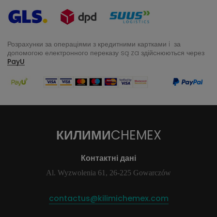
Розрахунки за операціями з кредитними картками i за
допомогою електронного переказу
są za здійснюються через
PayU
КИЛИМИ
CHEMEX
Контактні дані
Al. Wyzwolenia 61, 26-225 Gowarczów
contactus@kilimichemex.com