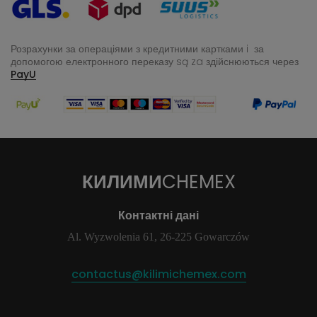
Розрахунки за операціями з кредитними картками i за
допомогою електронного переказу
są za здійснюються через
PayU
КИЛИМИ
CHEMEX
Контактні дані
Al. Wyzwolenia 61, 26-225 Gowarczów
contactus@kilimichemex.com