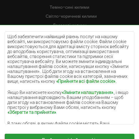
Темно-сині килими
Світло-коричневі килими
Лососеві килими
Кремові килими
Щоб забезпечити найвищий рівень послуг на нашому
вебсайті, ми використовуємо файли cookie. Файли cookie
Бузкові килими
використовуються для адаптації вмісту сторінок вебсайту
до вподобань користувача, оптимізації використання
Жовті килими
вебсайтів, створення статистики та підтримки сесії
М'ятні килими
користувача вебсайту. Ви можете змінити індивідуальні
налаштування файлів cookie, натиснувши кнопку «Змінити
Блакитні килими
налаштування».. Щоб дати згоду на встановлення на
Вашому пристрої файлів cookie всіх категорій, зазначених
Помаранчеві килими
вище, натисніть кнопку
«Прийняти всі файли cookie».
.
Рожеві килими
Якщо Ви натиснете кнопку
«Змінити налаштування».
, і якщо
Сірі покриття
налаштування відповідають Вашим уподобанням – щоб
дати згоду на встановлення файлів cookie на Вашому
Теракотові покриття
пристрої у вибраному Вами обсязі, натисніть кнопку
«Зберегти та прийняти»
.
Зелені покриття
В тому обсязі, в якому файли cookie містять Ваші
Золоті покриття
персональні дані, підставою для їх обробки є законний
інтерес адміністратора персональних даних
(DYWANYCHEMEX) або третіх сторін у формі забезпечення