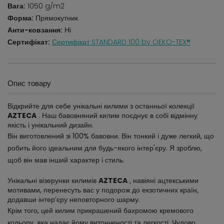
Вага:
1050 g/m2
Форма:
Прямокутник
Анти-ковзання:
Ні
Сертифікат:
Сертифікат STANDARD 100 by OEKO-TEX®
Опис товару
Відкрийте для себе унікальні килими з останньої колекції
AZTECA
. Наш бавовняний килим поєднує в собі відмінну
якість і унікальний дизайн.
Він виготовлений зі 100% бавовни. Він тонкий і дуже легкий, що
робить його ідеальним для будь-якого інтер'єру. Я зроблю,
щоб він мав інший характер і стиль.
Унікальні візерунки килимів
AZTECA
, навіяні ацтекськими
мотивами, перенесуть вас у подорож до екзотичних країн,
додавши інтер’єру неповторного шарму.
Крім того, цей килим прикрашений бахромою кремового
кольору, яка надає йому витонченості та легкості. Чудово