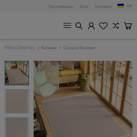
UA
Про компанію
Блог
Контакти
Kilimi Chemex
Килими
Сучасні Килими