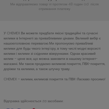
Ми відправляємо товар w протягом 48 годин
od після
отримання платежу
У CHEMEX Ви можете придбати якісні традиційні та сучасні
килими в Інтернеті за привабливими цінами. Великий вибір є
нашоюголовною перевагою.Ми пропонуємо привабливі
килими для будь-якого інтер'єру, в тому числі модні ворсисті
килими і килими зі східними візерунками. Однак красивий
килим – цене все, що можна замовити в нашому інтернет-
магазині. Ми також продаємо килимові покриття, ПВХ-покриття,
доріжки та килимки, а також штучну траву.
CHEMEX – килими, килимові покриття та ПВХ-Ласкаво просимо!
Відправка здійснюється za засобами: